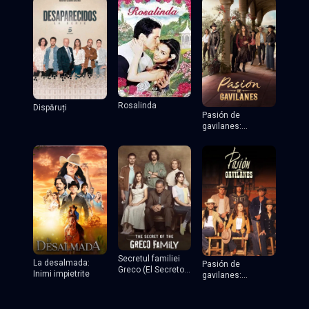
Rosalinda
Dispăruți
Pasión de
gavilanes:
Jurământul
Secretul familiei
La desalmada:
Pasión de
Greco (El Secreto
Inimi impietrite
gavilanes:
de la Familia
Jurământul
Greco)