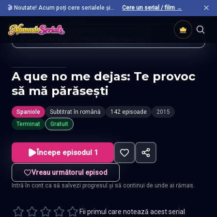
🎬 Noutate! Acum poți cere serialele și
Cere un serial / film →
filmele preferate care nu sunt încă pe site.
Acasă
Seriale Spaniole
A Que No Me Dejas Te Provoc Sa Ma Parasesti
A que no me dejas: Te provoc
să mă părăsești
Spaniole
Subtitrat în română
142 episoade
2015
Terminat
Gratuit
Începe episodul 1
Vreau următorul episod
Intră în cont ca să salvezi progresul și să continui de unde ai rămas.
Fii primul care notează acest serial