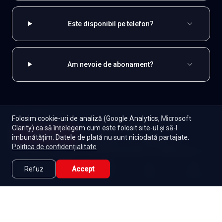
Este disponibil pe telefon?
Am nevoie de abonament?
EXPLOREAZĂ ȘI
Folosim cookie-uri de analiză (Google Analytics, Microsoft
Clarity) ca să înțelegem cum este folosit site-ul și să-l
Spaniole
Toate serialele
Abonament
Începe
îmbunătățim. Datele de plată nu sunt niciodată partajate.
Episoade
Lista mea
Politica de confidențialitate
Seriale de dramă
Seriale de familie
Telenovele
Seriale gratuite
Refuz
Accept
Caută
Lista Mea
Acasă
Seriale
Filme