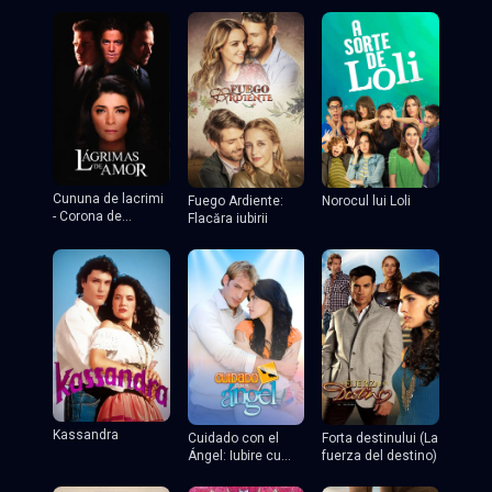
Cununa de lacrimi
Fuego Ardiente:
Norocul lui Loli
- Corona de
Flacăra iubirii
lágrimas
Kassandra
Cuidado con el
Forta destinului (La
Ángel: Iubire cu
fuerza del destino)
chip rebel