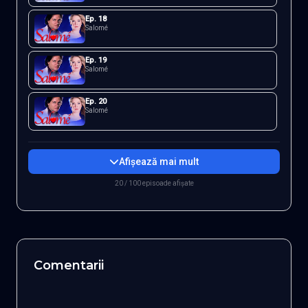
Ep.
18
Salomé
Ep.
19
Salomé
Ep.
20
Salomé
Afișează mai mult
20 / 100 episoade afișate
Comentarii