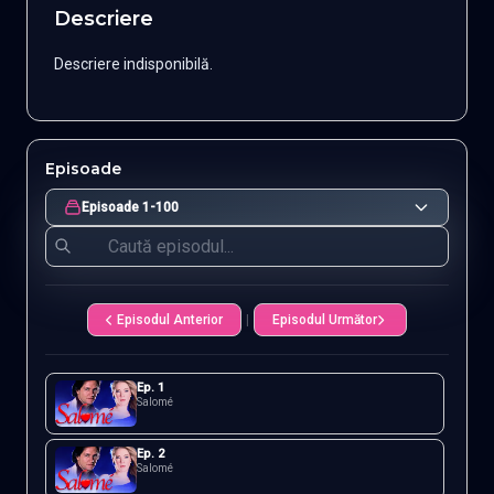
Descriere
Descriere indisponibilă.
Episoade
Episoade 1-100
Episodul Anterior
|
Episodul Următor
Ep.
1
Salomé
Ep.
2
Salomé