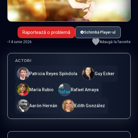
Raportează o problemă
Schimbă Player-ul
•
14 iunie 2026
Adaugă la favorite
ACTORI
Patricia Reyes Spíndola
Guy Ecker
María Rubio
Rafael Amaya
Aarón Hernán
Edith González