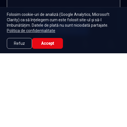
Autentifică-te pentru a lăsa un comentariu
Folosim cookie-uri de analiză (Google Analytics, Microsoft
Clarity) ca să înțelegem cum este folosit site-ul și să-l
îmbunătățim. Datele de plată nu sunt niciodată partajate.
Autentifică-te
Politica de confidențialitate
Refuz
Accept
Caută
Lista Mea
Acasă
Seriale
Filme