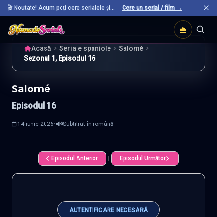
🎬 Noutate! Acum poți cere serialele și
Cere un serial / film →
filmele preferate care nu sunt încă pe site.
Acasă
Seriale spaniole
Salomé
Sezonul 1, Episodul 16
Salomé
Episodul 16
14 iunie 2026
•
Subtitrat în română
Episodul Anterior
|
Episodul Următor
AUTENTIFICARE NECESARĂ