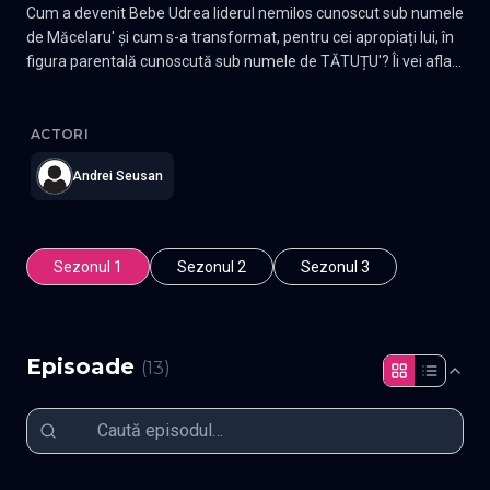
Cum a devenit Bebe Udrea liderul nemilos cunoscut sub numele
de Măcelaru' și cum s-a transformat, pentru cei apropiați lui, în
figura parentală cunoscută sub numele de TĂTUȚU'? Îi vei afla
povestea în noul serial VOYO Original! Tensiune, trădări și lupte
Tatutu'
—
Subtitrat în română
,
Namaste Serials
.
13 episoade
,
Act
pentru putere te așteaptă în fiecare episod. Ai grijă. TĂTUȚU'
revine!
ACTORI
Andrei Seusan
Sezonul 1
Sezonul 2
Sezonul 3
Episoade
(
13
)
Episodul 1
Episodul 2
Episodul 3
Episodul 4
Trăiască împăratul
Brigada contra noastră
Episodul 5
Episodul 6
Nebunu'
Tace și face
Episodul 7
Episodul 8
Prea aproape
Război mare