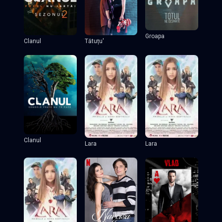
Groapa
Clanul
Tătuțu'
Clanul
Lara
Lara