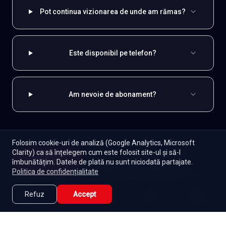
Pot continua vizionarea de unde am rămas?
Este disponibil pe telefon?
Am nevoie de abonament?
Folosim cookie-uri de analiză (Google Analytics, Microsoft
EXPLOREAZĂ ȘI
Clarity) ca să înțelegem cum este folosit site-ul și să-l
Începe
îmbunătățim. Datele de plată nu sunt niciodată partajate.
Episoade
Lista mea
Românești
Toate serialele
Abonament
Politica de confidențialitate
Seriale de dramă
Seriale de familie
Telenovele
Refuz
Accept
Seriale gratuite
Caută
Lista Mea
Acasă
Seriale
Filme