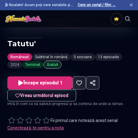
🎬 Noutate! Acum poți cere serialele și
Cere un serial / film →
filmele preferate care nu sunt încă pe site.
Acasă
Seriale Românești
Tatutu
Tatutu'
Românești
Subtitrat în română
3 sezoane
13 episoade
2024
Terminat
Gratuit
Începe episodul 1
Vreau următorul episod
Intră în cont ca să salvezi progresul și să continui de unde ai rămas.
Fii primul care notează acest serial
Conectează-te pentru a nota