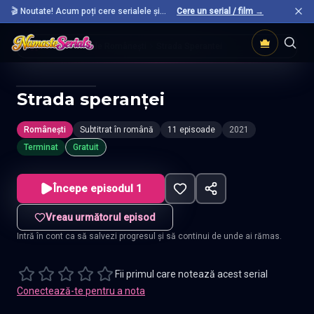
🎬 Noutate! Acum poți cere serialele și
Cere un serial / film →
filmele preferate care nu sunt încă pe site.
Acasă
Seriale Românești
Strada Sperantei
Strada speranţei
Românești
Subtitrat în română
11 episoade
2021
Terminat
Gratuit
Începe episodul 1
Vreau următorul episod
Intră în cont ca să salvezi progresul și să continui de unde ai rămas.
Fii primul care notează acest serial
Conectează-te pentru a nota