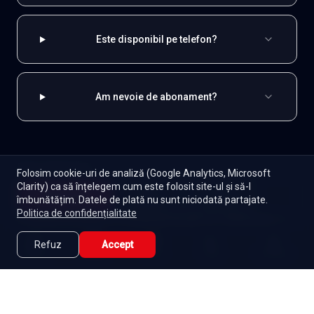
Este disponibil pe telefon?
Am nevoie de abonament?
EXPLOREAZĂ ȘI
Folosim cookie-uri de analiză (Google Analytics, Microsoft
Clarity) ca să înțelegem cum este folosit site-ul și să-l
Românești
Toate serialele
Abonament
Începe
îmbunătățim. Datele de plată nu sunt niciodată partajate.
Episoade
Lista mea
Politica de confidențialitate
Seriale de dramă
Seriale de familie
Telenovele
Seriale gratuite
Refuz
Accept
Caută
Lista Mea
Acasă
Seriale
Filme