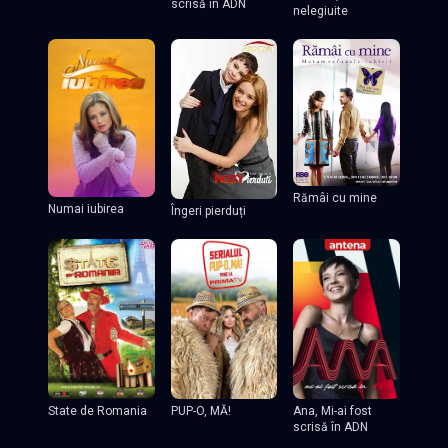
scrisă în ADN
nelegiuite
Rămâi cu mine
Numai iubirea
Îngeri pierduți
State de Romania
PUP-O, MĂ!
Ana, Mi-ai fost
scrisă în ADN