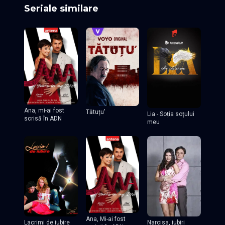
acestora gravitează apropiaţi, membri ai familiei extinse,
Seriale similare
personaje şi tipologii comice, foarte bine conturate,
generatoare de umor.
Ana, mi-ai fost
Tătuțu'
Lia - Soția soțului
scrisă în ADN
meu
Ana, Mi-ai fost
Lacrimi de iubire
Narcisa, iubiri