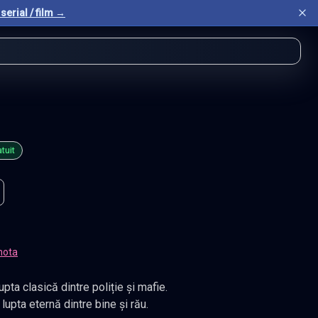
serial / film →
tuit
nota
ta clasică dintre poliție și mafie.
pta eternă dintre bine și rău.