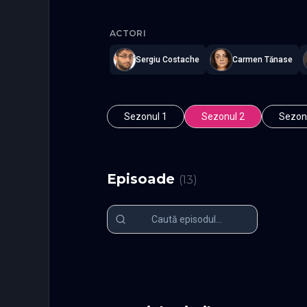
Clanul
—
S
ACTORI
Sergiu Costache
Carmen Tănase
Sezonul 1
Sezonul 2
Sezon
Episoade
(
13
)
Episodul 1
Episodul 2
Episodul 6
Episodul 7
Episodul 11
Episodul 1