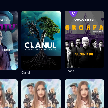
Groapa
Clanul