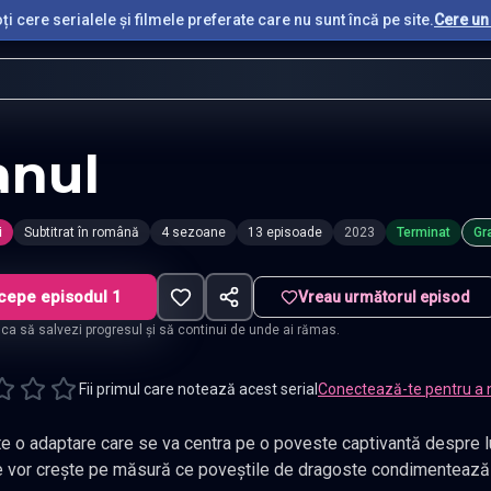
i cere serialele și filmele preferate care nu sunt încă pe site.
Cere un 
anul
i
Subtitrat în română
4 sezoane
13 episoade
2023
Terminat
Gra
cepe episodul 1
Vreau următorul episod
t ca să salvezi progresul și să continui de unde ai rămas.
Fii primul care notează acest serial
Conectează-te pentru a 
te o adaptare care se va centra pe o poveste captivantă despre lup
e vor crește pe măsură ce poveștile de dragoste condimentează lu