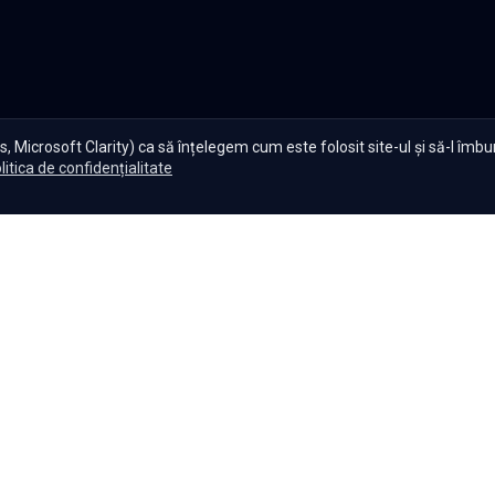
, Microsoft Clarity) ca să înțelegem cum este folosit site-ul și să-l îmb
litica de confidențialitate
te Serials?
|
Seriale gratuite
|
Blog
|
Politica de confidențiali
Setări cookies
|
|
|
Seriale
Indiene
Seriale
Coreene
Seriale
Turcești
Seriale
Spaniol
Copyright ©
2026
,
Namaste Serials
.
Toate drepturile rezervate