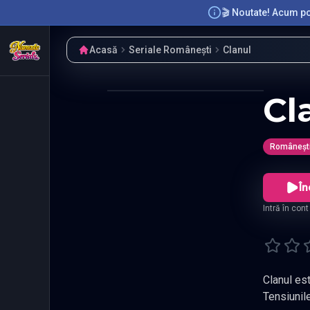
🎬 Noutate! Acum poț
Acasă
Seriale Românești
Clanul
Cl
Româneșt
În
Intră în con
Clanul es
Tensiunil