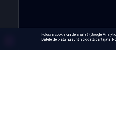
Folosim cookie-uri de analiză (Google Analytics
Datele de plată nu sunt niciodată partajate.
Po
Abonament
|
De ce Namas