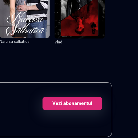
Narcisa salbatica
Vlad
Vezi abonamentul