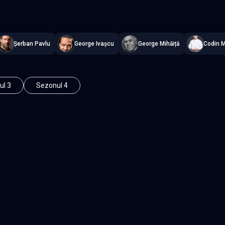
ubtitrat în română
,
Namaste Serials
.
13 episoade
,
Actualizat consta
Șerban Pavlu
George Ivașcu
George Mihăiță
Codin M
ul 3
Sezonul 4
Episodul 3
Episodul 4
Episodul 8
Episodul 9
2
Episodul 13 final