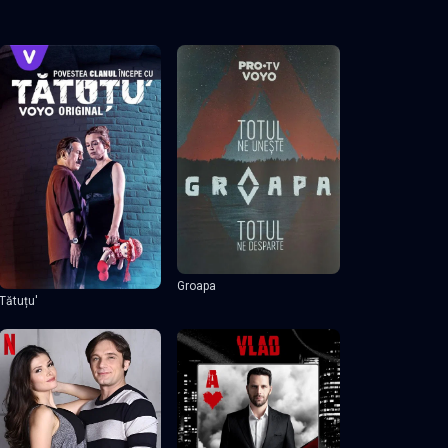
Groapa
Tătuțu'