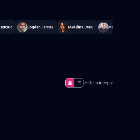
nt
.
aticiuc
Bogdan Farcaș
Mădălina Craiu
Marian Olteanu
De la început
Episodul 5
Episodul 10