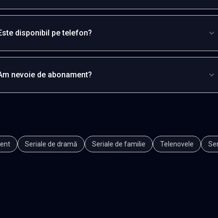
Este disponibil pe telefon?
Am nevoie de abonament?
ent
Seriale de dramă
Seriale de familie
Telenovele
Ser