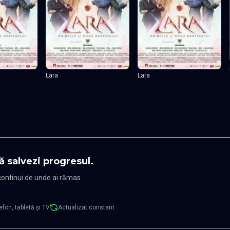
Lara
Lara
ă salvezi progresul.
 continui de unde ai rămas.
efon, tabletă și TV
Actualizat constant