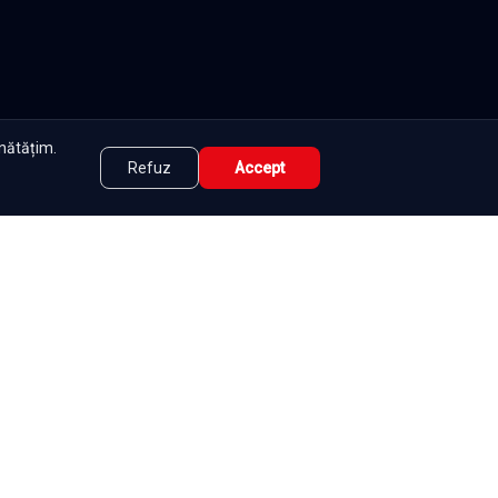
unătățim.
Refuz
Accept
tate
|
Contact
|
DMCA
|
Termeni și condiții
|
|
e
Seriale
Românești