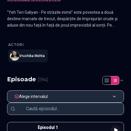
"Yeh Teri Galiyan - Pe străzile inimii” este povestea a două
destine marcate de trecut, despărțite de împrejurări crude și
aduse din nou față în față de jocul imprevizibil al sorții. Pe
fundalul unor străzi pline de amintiri, se nasc iubiri imposibile,
Yeh Teri Galiyan - Pe străzile inimii
—
Subtitrat în română
,
Namast
răni adânci și alegeri care pot schimba totul. Între suferință,
speranță și dorința de a găsi adevărul, inimile lor pornesc într-o
ACTORI
călătorie emoționantă, unde fiecare pas poate apropia sau
Vrushika Mehta
distruge pentru totdeauna iubirea.
Episoade
(
194
)
Alege intervalul
Episodul 1