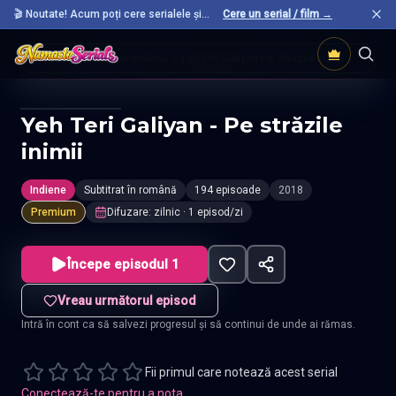
🎬 Noutate! Acum poți cere serialele și
Cere un serial / film →
filmele preferate care nu sunt încă pe site.
Acasă
Seriale Indiene
Yeh Teri Galiyan Pe Strazile Inimii
Yeh Teri Galiyan - Pe străzile
inimii
Indiene
Subtitrat în română
194 episoade
2018
Premium
Difuzare
:
zilnic
· 1 episod/zi
Începe episodul 1
Vreau următorul episod
Intră în cont ca să salvezi progresul și să continui de unde ai rămas.
Fii primul care notează acest serial
Conectează-te pentru a nota