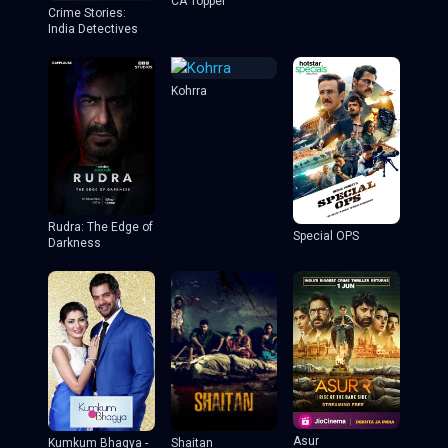
CA Topper
Crime Stories:
India Detectives
Kohrra
Rudra: The Edge of
Special OPS
Darkness
Asur
Shaitan
Kumkum Bhagya -