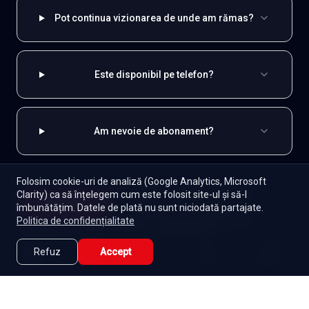
Pot continua vizionarea de unde am rămas?
Este disponibil pe telefon?
Am nevoie de abonament?
Folosim cookie-uri de analiză (Google Analytics, Microsoft
Clarity) ca să înțelegem cum este folosit site-ul și să-l
EXPLOREAZĂ ȘI
Începe
îmbunătățim. Datele de plată nu sunt niciodată partajate.
Episoade
Lista mea
Politica de confidențialitate
Indiene
Toate serialele
Abonament
Seriale de dramă
Seriale de familie
Telenovele
Refuz
Accept
Caută
Lista Mea
Acasă
Seriale
Filme
Seriale gratuite