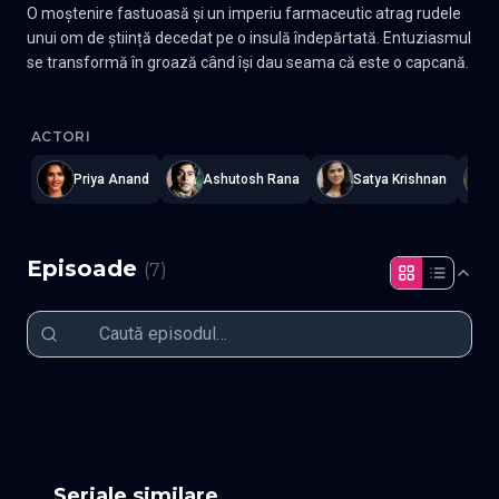
O moștenire fastuoasă și un imperiu farmaceutic atrag rudele
unui om de știință decedat pe o insulă îndepărtată. Entuziasmul
se transformă în groază când își dau seama că este o capcană.
The Mystery Of Moksha Island
—
Subtitrat în română
,
Namaste Se
ACTORI
Priya Anand
Ashutosh Rana
Satya Krishnan
Episoade
(
7
)
Episodul 1
Episodul 2
Episodul 4
Episodul 5
Episodul 6
Episodul 7
Episodul 8 (final)
Seriale similare