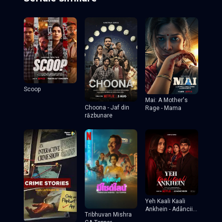
Scoop
Mai: A Mother's
Choona - Jaf din
Rage - Mama
răzbunare
Yeh Kaali Kaali
Ankhein - Adâncii
Tribhuvan Mishra
ei ochi negri