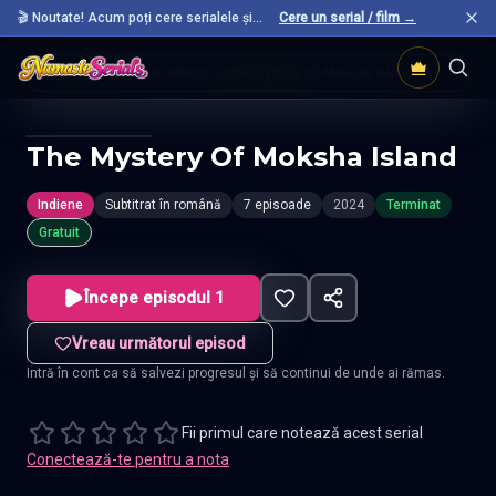
🎬 Noutate! Acum poți cere serialele și
Cere un serial / film →
filmele preferate care nu sunt încă pe site.
Acasă
Seriale Indiene
The Mystery Of Moksha Island
The Mystery Of Moksha Island
Indiene
Subtitrat în română
7 episoade
2024
Terminat
Gratuit
Începe episodul 1
Vreau următorul episod
Intră în cont ca să salvezi progresul și să continui de unde ai rămas.
Fii primul care notează acest serial
Conectează-te pentru a nota