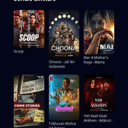
Scoop
Mai: A Mother's
Choona - Jaf din
Rage - Mama
răzbunare
Yeh Kaali Kaali
Ankhein - Adâncii
Tribhuvan Mishra
ei ochi negri