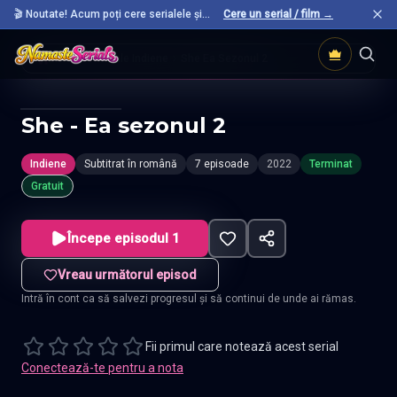
🎬 Noutate! Acum poți cere serialele și
Cere un serial / film →
filmele preferate care nu sunt încă pe site.
Acasă
Seriale Indiene
She Ea Sezonul 2
She - Ea sezonul 2
Indiene
Subtitrat în română
7 episoade
2022
Terminat
Gratuit
Începe episodul 1
Vreau următorul episod
Intră în cont ca să salvezi progresul și să continui de unde ai rămas.
Fii primul care notează acest serial
Conectează-te pentru a nota