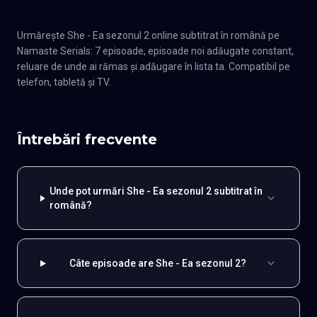
Urmărește She - Ea sezonul 2 online subtitrat în română pe
Namaste Serials: 7 episoade, episoade noi adăugate constant,
reluare de unde ai rămas și adăugare în lista ta. Compatibil pe
telefon, tabletă și TV.
Întrebări frecvente
Unde pot urmări She - Ea sezonul 2 subtitrat în
română?
Câte episoade are She - Ea sezonul 2?