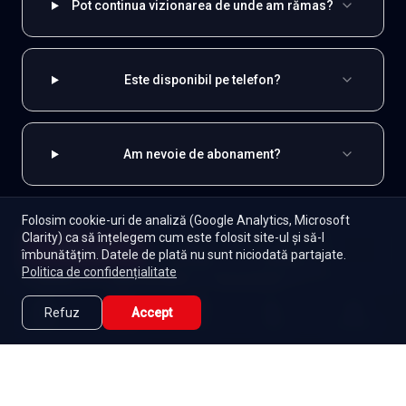
Pot continua vizionarea de unde am rămas?
Este disponibil pe telefon?
Am nevoie de abonament?
Folosim cookie-uri de analiză (Google Analytics, Microsoft
Clarity) ca să înțelegem cum este folosit site-ul și să-l
EXPLOREAZĂ ȘI
Începe
îmbunătățim. Datele de plată nu sunt niciodată partajate.
Episoade
Lista mea
Politica de confidențialitate
Indiene
Toate serialele
Abonament
Seriale de dramă
Seriale de familie
Telenovele
Refuz
Accept
Caută
Lista Mea
Acasă
Seriale
Filme
Seriale gratuite