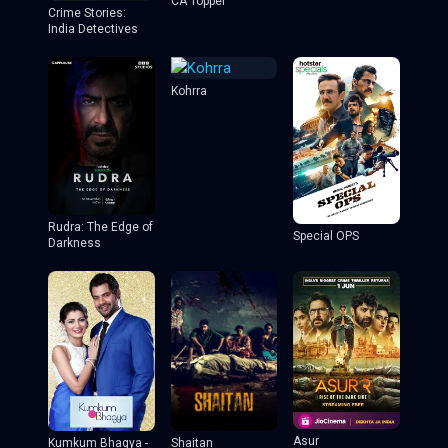
CA Topper
Crime Stories:
India Detectives
Kohrra
Rudra: The Edge of
Special OPS
Darkness
Asur
Shaitan
Kumkum Bhagya -