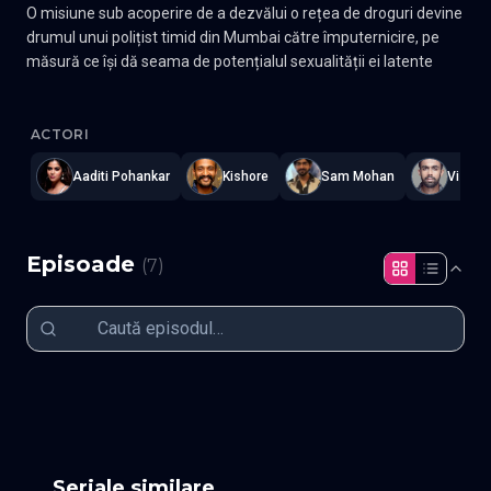
O misiune sub acoperire de a dezvălui o rețea de droguri devine
drumul unui polițist timid din Mumbai către împuternicire, pe
măsură ce își dă seama de potențialul sexualității ei latente
She - Ea sezonul 2
—
Subtitrat în română
,
Namaste Serials
.
7 ep
ACTORI
Aaditi Pohankar
Kishore
Sam Mohan
Vishwa
Episoade
(
7
)
Episodul 1
Episodul 2
Episodul 3
Episodul 4
Episodul 5
Episodul 6
Episodul 7 fin
Seriale similare