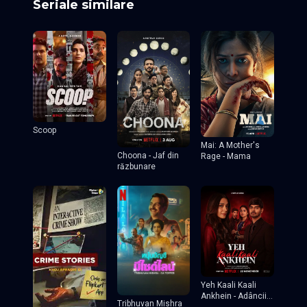
Seriale similare
Scoop
Mai: A Mother's
Choona - Jaf din
Rage - Mama
răzbunare
Yeh Kaali Kaali
Ankhein - Adâncii
Tribhuvan Mishra
ei ochi negri