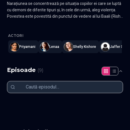
Narațiunea se concentrează pe situația copiilor ei care se luptă
cu demoni de diferite tipuri și, în cele din urmă, aleg violența.
Povestea este povestită din punctul de vedere al lui Baali (Rishi)
care este..
Shaitan
—
Subtitrat în română
,
Namaste Serials
.
9 episoade
,
Actu
ACTORI
Priyamani
Lenaa
Shelly Kishore
Jaffer Sadi
Episoade
(
9
)
Episodul 1
Episodul 2
Episodul 3
Episodul 4
Episodul 5
Episodul 6
Episodul 7
Episodul 8
Episodul 9 final