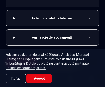
Este disponibil pe telefon?
Am nevoie de abonament?
Folosim cookie-uri de analiză (Google Analytics, Microsoft
Clarity) ca să înțelegem cum este folosit site-ul și să-l
EXPLOREAZĂ ȘI
Începe
îmbunătățim. Datele de plată nu sunt niciodată partajate.
Episoade
Lista mea
Politica de confidențialitate
Indiene
Toate serialele
Abonament
Seriale de dramă
Seriale de familie
Telenovele
Refuz
Accept
Caută
Lista Mea
Acasă
Seriale
Filme
Seriale gratuite