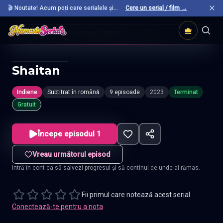
🎬 Noutate! Acum poți cere serialele și
Cere un serial / film →
filmele preferate care nu sunt încă pe site.
Acasă
Seriale Indiene
Shaitan
Shaitan
Indiene
Subtitrat în română
9 episoade
2023
Terminat
Gratuit
Începe episodul 1
Vreau următorul episod
Intră în cont ca să salvezi progresul și să continui de unde ai rămas.
Fii primul care notează acest serial
Conectează-te pentru a nota