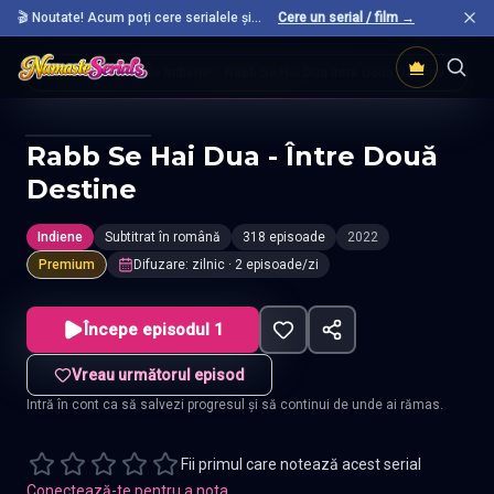
🎬 Noutate! Acum poți cere serialele și
Cere un serial / film →
filmele preferate care nu sunt încă pe site.
Acasă
Seriale Indiene
Rabb Se Hai Dua Intre Doua Destine
Rabb Se Hai Dua - Între Două
Destine
Indiene
Subtitrat în română
318 episoade
2022
Premium
Difuzare
:
zilnic
· 2 episoade/zi
Începe episodul 1
Vreau următorul episod
Intră în cont ca să salvezi progresul și să continui de unde ai rămas.
Fii primul care notează acest serial
Conectează-te pentru a nota