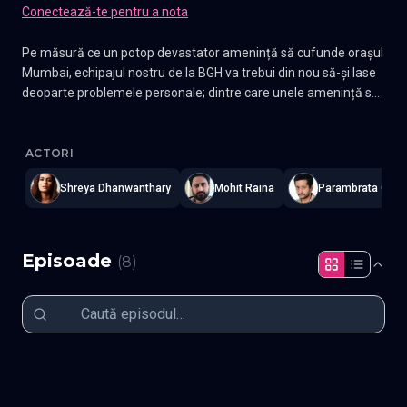
Conectează-te pentru a nota
Pe măsură ce un potop devastator amenință să cufunde orașul
Mumbai, echipajul nostru de la BGH va trebui din nou să-și lase
deoparte problemele personale; dintre care unele amenință să
le distrugă, relațiile și viitorul lor, pentru a ajuta un oraș să
Mumbai Diaries - Jurnalele din Mumbai
—
Subtitrat în română
,
Na
supraviețuiască. Ei vor trebui să se împace cu demonii din
trecut și cu circumstanțele prezente pentru a încerca să
ACTORI
rămână pe linia de plutire și să facă ceea ce fac ei mai bine - să
Shreya Dhanwanthary
Mohit Raina
Parambrata Chatt
salveze vieți
Episoade
(
8
)
Episodul 1
Episodul 2
Episodul 3
Episodul 4
Episodul 5
Episodul 6
Episodul 7
Episodul 8 final