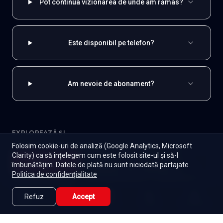
Pot continua vizionarea de unde am rămas?
Este disponibil pe telefon?
Am nevoie de abonament?
EXPLOREAZĂ ȘI
Folosim cookie-uri de analiză (Google Analytics, Microsoft
Indiene
Toate serialele
Abonament
Clarity) ca să înțelegem cum este folosit site-ul și să-l
Începe
îmbunătățim. Datele de plată nu sunt niciodată partajate.
Episoade
Lista mea
Seriale de dramă
Seriale de familie
Telenovele
Politica de confidențialitate
Seriale gratuite
Refuz
Accept
Caută
Lista Mea
Acasă
Seriale
Filme