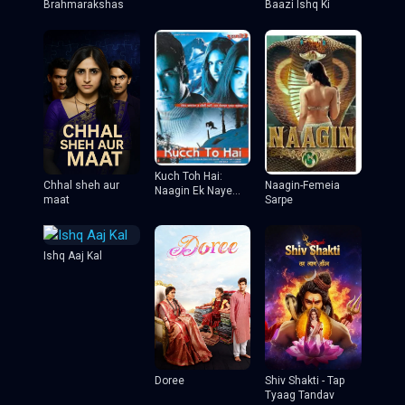
Brahmarakshas
Baazi Ishq Ki
Kuch Toh Hai:
Chhal sheh aur
Naagin-Femeia
Naagin Ek Naye
maat
Sarpe
Rang Mein
Ishq Aaj Kal
Doree
Shiv Shakti - Tap
Tyaag Tandav