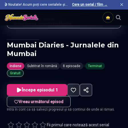
🎬 Noutate! Acum poți cere serialele și
Cere un serial / film →
filmele preferate care nu sunt încă pe site.
Acasă
Seriale Indiene
Mumbai Diaries Jurnalele Din Mumbai
Mumbai Diaries - Jurnalele din
Mumbai
Indiene
Subtitrat în română
8 episoade
0
Terminat
Gratuit
Începe episodul 1
Vreau următorul episod
Intră în cont ca să salvezi progresul și să continui de unde ai rămas.
Fii primul care notează acest serial