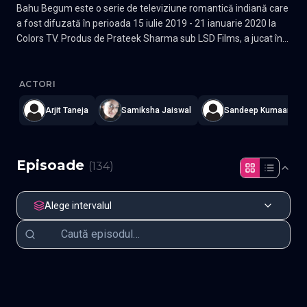
Bahu Begum este o serie de televiziune romantică indiană care
a fost difuzată în perioada 15 iulie 2019 - 21 ianuarie 2020 la
Colors TV. Produs de Prateek Sharma sub LSD Films, a jucat în
rolurile principale pe Arjit Taneja, Diana Khan și Samiksha
Bahu begum
—
Subtitrat în română
,
Namaste Serials
.
134 episoa
Jaiswal
ACTORI
Arjit Taneja
Samiksha Jaiswal
Sandeep Kumaar
Episoade
(
134
)
Alege intervalul
Episodul 1
Episodul 2
Episodul 3
Episodul 4
Episodul 5
Episodul 6
Episodul 7
Episodul 8
Episodul 9
Episodul 10
Episodul 11
Episodul 12
Episodul 13
Episodul 14
Episodul 15
Episodul 16