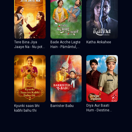
Tere Bina Jiya
Katha Ankahee
Bade Acche Lagte
Jaaye Na - Nu pot
Hain - Pământul,
trai fara tine
soarele și tu
Diya Aur Baati
Kyunki saas bhi
Barrister Babu
Hum - Destine
kabhi bahu thi
implinite