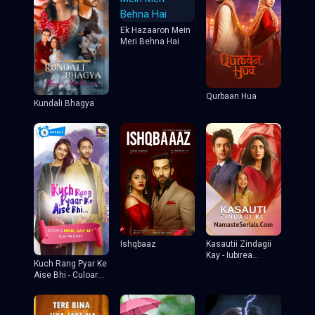
Ek Hazaaron Mein
Meri Behna Hai
Qurbaan Hua
Kundali Bhagya
Ishqbaaz
Kasautii Zindagii
Kay - Iubirea
Kuch Rang Pyar Ke
invinge
Aise Bhi - Culoarea
iubirii