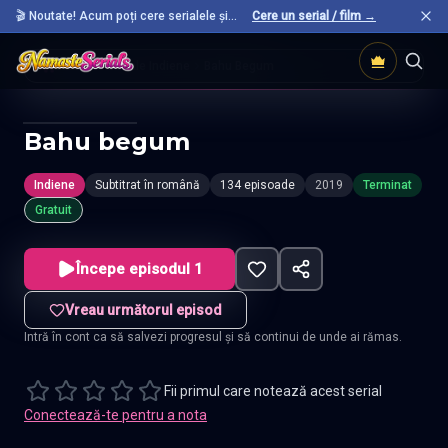
🎬 Noutate! Acum poți cere serialele și
Cere un serial / film →
filmele preferate care nu sunt încă pe site.
Acasă
Seriale Indiene
Bahu Begum
Bahu begum
Indiene
Subtitrat în română
134 episoade
2019
Terminat
Gratuit
Începe episodul 1
Vreau următorul episod
Intră în cont ca să salvezi progresul și să continui de unde ai rămas.
Fii primul care notează acest serial
Conectează-te pentru a nota