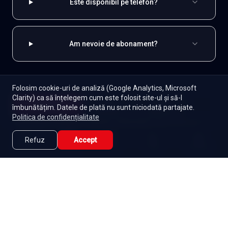
Este disponibil pe telefon?
Am nevoie de abonament?
Folosim cookie-uri de analiză (Google Analytics, Microsoft
EXPLOREAZĂ ȘI
Clarity) ca să înțelegem cum este folosit site-ul și să-l
Începe
îmbunătățim. Datele de plată nu sunt niciodată partajate.
Episoade
Lista mea
Indiene
Toate serialele
Abonament
Politica de confidențialitate
Seriale de dramă
Seriale de familie
Telenovele
Refuz
Accept
Caută
Lista Mea
Acasă
Seriale
Filme
Seriale gratuite