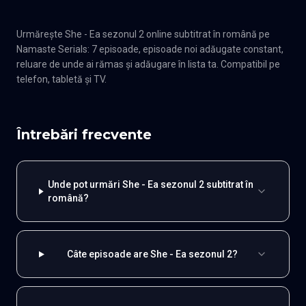
Urmărește She - Ea sezonul 2 online subtitrat în română pe
Namaste Serials: 7 episoade, episoade noi adăugate constant,
reluare de unde ai rămas și adăugare în lista ta. Compatibil pe
telefon, tabletă și TV.
Întrebări frecvente
Unde pot urmări She - Ea sezonul 2 subtitrat în
română?
Câte episoade are She - Ea sezonul 2?