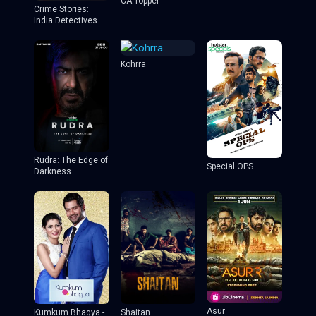
CA Topper
Crime Stories:
India Detectives
Kohrra
Rudra: The Edge of
Special OPS
Darkness
Asur
Shaitan
Kumkum Bhagya -