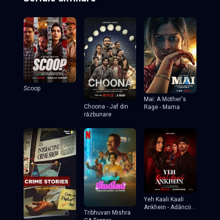
Scoop
Mai: A Mother's
Choona - Jaf din
Rage - Mama
răzbunare
Yeh Kaali Kaali
Ankhein - Adâncii
Tribhuvan Mishra
ei ochi negri