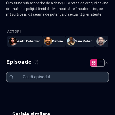
O misiune sub acoperire de a dezvălui o rețea de droguri devine
drumul unui polițist timid din Mumbai către împuternicire, pe
măsură ce își dă seama de potențialul sexualității ei latente
She - Ea sezonul 2
—
Subtitrat în română
,
Namaste Serials
.
7 ep
ACTORI
Aaditi Pohankar
Kishore
Sam Mohan
Vishwa
Episoade
(
7
)
Episodul 1
Episodul 2
Episodul 3
Episodul 4
Episodul 5
Episodul 6
Episodul 7 fin
Seriale similare