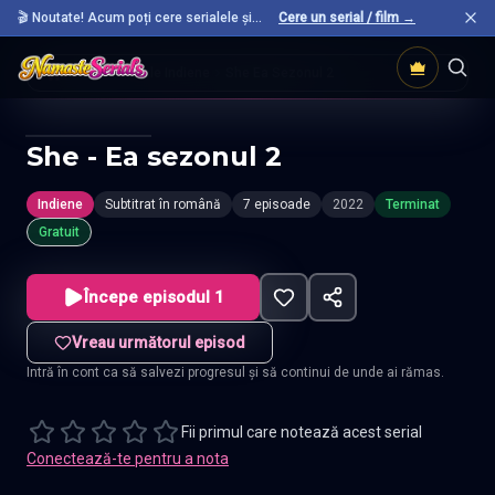
🎬 Noutate! Acum poți cere serialele și
Cere un serial / film →
filmele preferate care nu sunt încă pe site.
Acasă
Seriale Indiene
She Ea Sezonul 2
She - Ea sezonul 2
Indiene
Subtitrat în română
7 episoade
2022
Terminat
Gratuit
Începe episodul 1
Vreau următorul episod
Intră în cont ca să salvezi progresul și să continui de unde ai rămas.
Fii primul care notează acest serial
Conectează-te pentru a nota