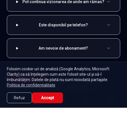
Pot continua vizionarea de unde am rămas?
Este disponibil pe telefon?
Am nevoie de abonament?
Folosim cookie-uri de analiză (Google Analytics, Microsoft
Clarity) ca să înțelegem cum este folosit site-ul și să-l
EXPLOREAZĂ ȘI
Începe
îmbunătățim. Datele de plată nu sunt niciodată partajate.
Episoade
Lista mea
Politica de confidențialitate
Indiene
Toate serialele
Abonament
Seriale de dramă
Seriale de familie
Telenovele
Refuz
Accept
Caută
Lista Mea
Acasă
Seriale
Filme
Seriale gratuite