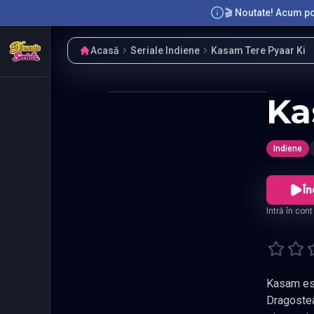
🎬 Noutate! Acum poț
Acasă
Seriale Indiene
Kasam Tere Pyaar Ki
Ka
Indiene
În
Intră în con
Kasam este
Dragostea 