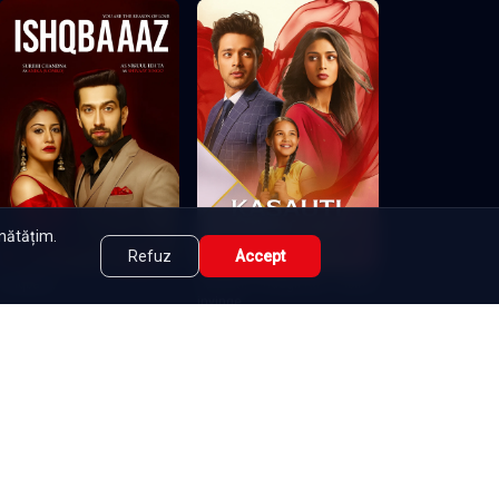
eu de atins.
unătățim.
Refuz
Accept
Ishqbaaz
Kasautii Zindagii Kay - Iubirea
invinge