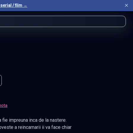
serial / film →
nota
 fie impreuna inca de la nastere.
veste a reincarnarii ii va face chiar