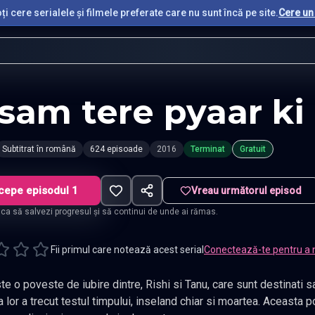
i cere serialele și filmele preferate care nu sunt încă pe site.
Cere un 
sam tere pyaar ki
Subtitrat în română
624 episoade
2016
Terminat
Gratuit
cepe episodul 1
Vreau următorul episod
t ca să salvezi progresul și să continui de unde ai rămas.
Fii primul care notează acest serial
Conectează-te pentru a 
 o poveste de iubire dintre, Rishi si Tanu, care sunt destinati sa
lor a trecut testul timpului, inseland chiar si moartea. Aceasta po