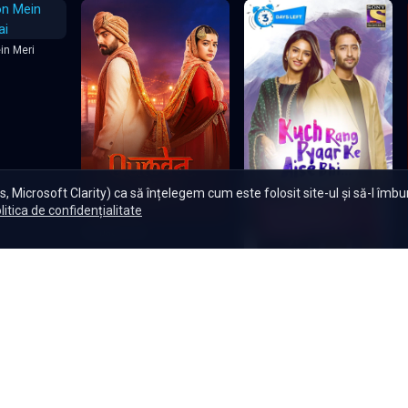
dar încă gr
Încarcă mai multe episoade
in Meri
, Microsoft Clarity) ca să înțelegem cum este folosit site-ul și să-l îmb
litica de confidențialitate
Qurbaan Hua
Kuch Rang Pyar Ke Aise Bhi -
Culoarea iubirii