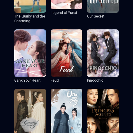
Legend of Yunxi
The Quirky and the
Our Secret
Charming
Gank Your Heart
Feud
Pinocchio