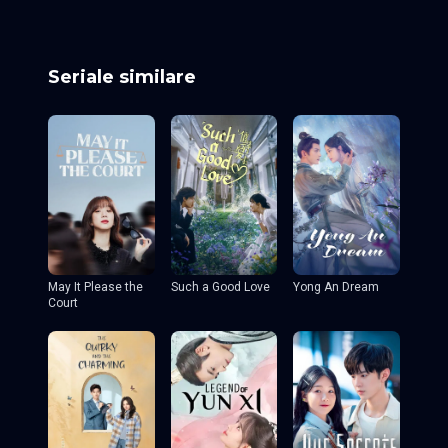
Seriale similare
May It Please the
Such a Good Love
Yong An Dream
Court