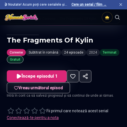
🎬 Noutate! Acum poți cere serialele și
Cere un serial / film →
filmele preferate care nu sunt încă pe site.
Acasă
Seriale Coreene
The Fragments Of Kylin
The Fragments Of Kylin
Coreene
Subtitrat în română
24 episoade
2024
Terminat
Gratuit
Începe episodul 1
Vreau următorul episod
Intră în cont ca să salvezi progresul și să continui de unde ai rămas.
Fii primul care notează acest serial
Conectează-te pentru a nota