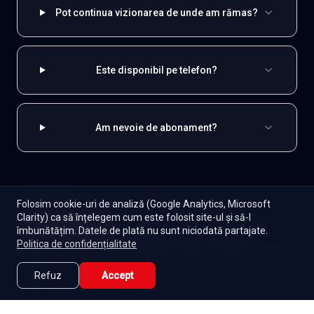
Pot continua vizionarea de unde am rămas?
Este disponibil pe telefon?
Am nevoie de abonament?
EXPLOREAZĂ ȘI
Folosim cookie-uri de analiză (Google Analytics, Microsoft
Clarity) ca să înțelegem cum este folosit site-ul și să-l
Coreene
Toate serialele
Abonament
Începe
îmbunătățim. Datele de plată nu sunt niciodată partajate.
Episoade
Lista mea
Politica de confidențialitate
Seriale de dramă
Seriale de familie
Telenovele
Seriale gratuite
Refuz
Accept
Caută
Lista Mea
Acasă
Seriale
Filme