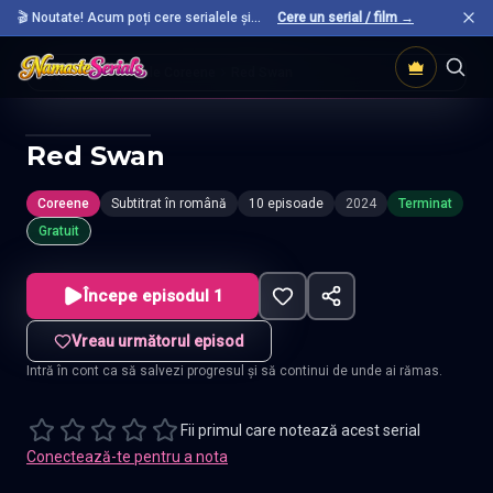
🎬 Noutate! Acum poți cere serialele și
Cere un serial / film →
filmele preferate care nu sunt încă pe site.
Acasă
Seriale Coreene
Red Swan
Red Swan
Coreene
Subtitrat în română
10 episoade
2024
Terminat
Gratuit
Începe episodul 1
Vreau următorul episod
Intră în cont ca să salvezi progresul și să continui de unde ai rămas.
Fii primul care notează acest serial
Conectează-te pentru a nota