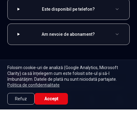
Este disponibil pe telefon?
Am nevoie de abonament?
EXPLOREAZĂ ȘI
Folosim cookie-uri de analiză (Google Analytics, Microsoft
Clarity) ca să înțelegem cum este folosit site-ul și să-l
Coreene
Toate serialele
Abonament
Începe
îmbunătățim. Datele de plată nu sunt niciodată partajate.
Episoade
Lista mea
Politica de confidențialitate
Seriale de dramă
Seriale de familie
Telenovele
Seriale gratuite
Refuz
Accept
Caută
Lista Mea
Acasă
Seriale
Filme