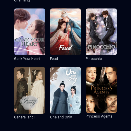
Charming
Gank Your Heart
Feud
Pinocchio
Princess Agents
General and I
One and Only