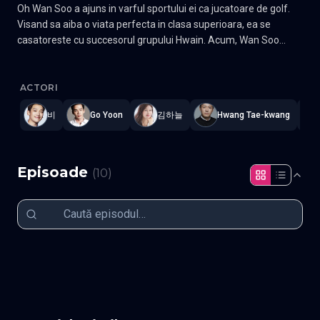
Oh Wan Soo a ajuns in varful sportului ei ca jucatoare de golf.
Visand sa aiba o viata perfecta in clasa superioara, ea se
casatoreste cu succesorul grupului Hwain. Acum, Wan Soo
lucreaza ca presedinta a unei fundatii si a castigat faima
Red Swan
—
Subtitrat în română
,
Namaste Serials
.
10 episoade
,
mondiala prin munca sa caritabila. Seo Do Yoon este noua ei
garda de corp. Do Yoon, care a absolvit universitatea de politie,
ACTORI
exceleaza in artele martiale. El s-a alaturat echipei de
비
Go Yoon
김하늘
Hwang Tae-kwang
securitate a grupului Hwang dintr-un motiv anume. Prin
intermediul garzii sale de corp, Wan Soo se confrunta cu un
secret al familiei Hwain. Gen Romantic, Drama Actori: Kim Ha-
neul, Rain
Episoade
(
10
)
Episodul 1
Episodul 2
Episodul 3
Episodul 4
Episodul 5
Episodul 6
Episodul 7
Episodul 8
Episodul 9
Episodul 10 final