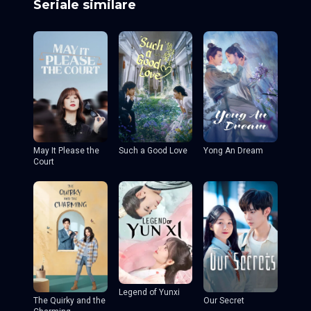
Seriale similare
May It Please the
Such a Good Love
Yong An Dream
Court
Legend of Yunxi
The Quirky and the
Our Secret