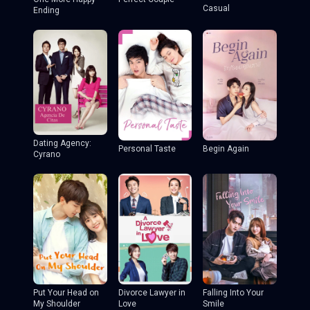
Casual
Ending
Dating Agency:
Personal Taste
Begin Again
Cyrano
Put Your Head on
Divorce Lawyer in
Falling Into Your
My Shoulder
Love
Smile