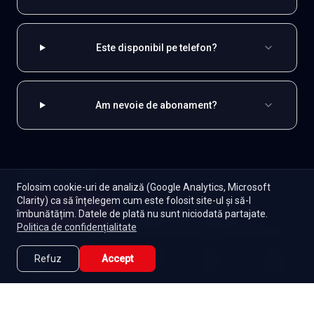
Este disponibil pe telefon?
Am nevoie de abonament?
EXPLOREAZĂ ȘI
Folosim cookie-uri de analiză (Google Analytics, Microsoft
Clarity) ca să înțelegem cum este folosit site-ul și să-l
Coreene
Toate serialele
Abonament
Începe
îmbunătățim. Datele de plată nu sunt niciodată partajate.
Episoade
Lista mea
Politica de confidențialitate
Seriale de dramă
Seriale de familie
Telenovele
Seriale gratuite
Refuz
Accept
Caută
Lista Mea
Acasă
Seriale
Filme