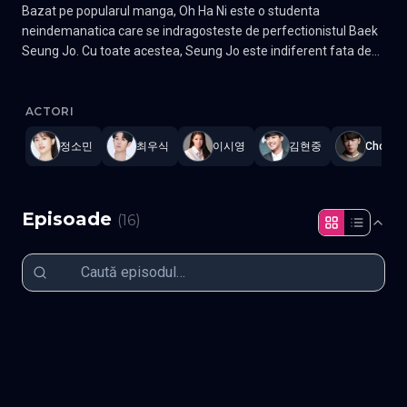
Bazat pe popularul manga, Oh Ha Ni este o studenta
neindemanatica care se indragosteste de perfectionistul Baek
Seung Jo. Cu toate acestea, Seung Jo este indiferent fata de
ea si ii respinge dragostea. Cand casa lui Ha Ni se prabuseste,
Playful Kiss
—
Subtitrat în română
,
Namaste Serials
.
16 episoade
ea si tatal ei se muta in casa prietenului sau de multa vreme. Se
pare ca Seung Jo este fiul prietenului, iar Ha Ni are ocazia sa fie
ACTORI
langa baiatul pe care il iubeste. Va fi capabila sa miste inima lui
정소민
최우식
이시영
김현중
Choi Wo
Seung Jo? Gen Comedie, Romantic, Drama Actori: Kim Hyun
Joong, Jung So Min, Lee Tae Sung
Episoade
(
16
)
Episodul 1
Episodul 2
Episodul 3
Episodul 4
Episodul 5
Episodul 6
Episodul 7
Episodul 8
Episodul 9
Episodul 10
Episodul 11
Episodul 12
Episodul 13
Episodul 14
Episodul 15
Episodul 16