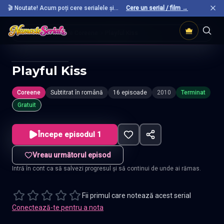
🎬 Noutate! Acum poți cere serialele și
Cere un serial / film →
filmele preferate care nu sunt încă pe site.
Acasă
Seriale Coreene
Playful Kiss
Playful Kiss
Coreene
Subtitrat în română
16 episoade
2010
Terminat
Gratuit
Începe episodul 1
Vreau următorul episod
Intră în cont ca să salvezi progresul și să continui de unde ai rămas.
Fii primul care notează acest serial
Conectează-te pentru a nota