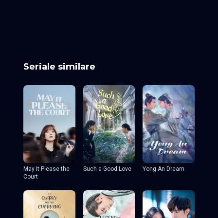
Episodul 25
Episodul 26
Episodul 27
Episodul 28
Episodul 29
Episodul 30
Episodul 31
Episodul 32
Episodul 33
Episodul 34
Episodul 35 final
Seriale similare
May It Please the
Such a Good Love
Yong An Dream
Court