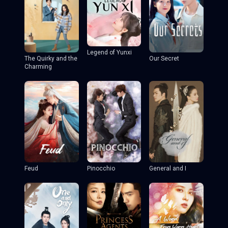
Legend of Yunxi
The Quirky and the
Our Secret
Charming
Feud
Pinocchio
General and I