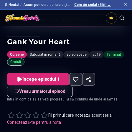
🎬 Noutate! Acum poți cere serialele și
Cere un serial / film →
filmele preferate care nu sunt încă pe site.
Acasă
Seriale Coreene
Gank Your Heart
Gank Your Heart
Coreene
Subtitrat în română
35 episoade
2019
Terminat
Gratuit
Începe episodul 1
Vreau următorul episod
Intră în cont ca să salvezi progresul și să continui de unde ai rămas.
Fii primul care notează acest serial
Conectează-te pentru a nota