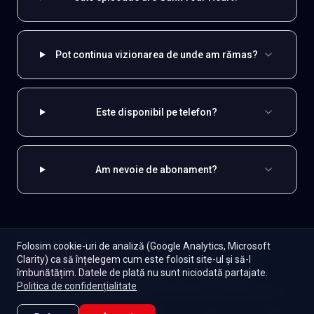
Pot continua vizionarea de unde am rămas?
Este disponibil pe telefon?
Am nevoie de abonament?
EXPLOREAZĂ ȘI
Folosim cookie-uri de analiză (Google Analytics, Microsoft
Clarity) ca să înțelegem cum este folosit site-ul și să-l
Coreene
Toate serialele
Abonament
Începe
îmbunătățim. Datele de plată nu sunt niciodată partajate.
Episoade
Lista mea
Politica de confidențialitate
Seriale de dramă
Seriale de familie
Telenovele