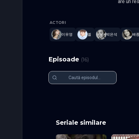
are un respect profund p
confucianist proeminent al epocii sale, el poseda, de asemenea, mentalitatea progres
Dare to L
de azi, manifestand
ACTORI
formarea de conexiuni emotionale cu ceilalti si tinde sa mentina un anumit nivel de distanta. Cand Yoon Bok
decide sa plece de
이유영
엘
박은석
배
turnura semnificativa atunci cand o intalneste pe K
Yoon Bok, care este precaut cu emot
Romantic,
Episoade
(
16
)
Episodul 1
Episodul 2
Episodul 6
Episodul 7
Episodul 11
Episodul 1
Episodul 16 final
Seriale similare