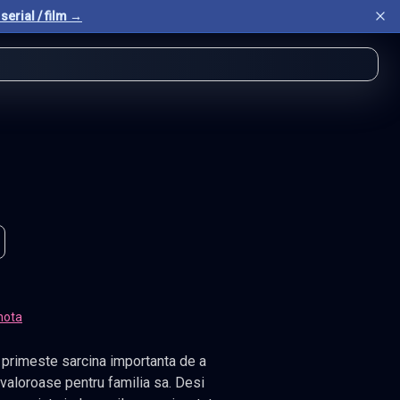
serial / film →
nota