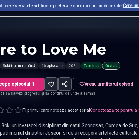
i cere serialele și filmele preferate care nu sunt încă pe site.
Cere un 
re to Love Me
Subtitrat în română
16 episoade
2024
Terminat
Gratuit
cepe episodul 1
Vreau următorul episod
t ca să salvezi progresul și să continui de unde ai rămas.
Fii primul care notează acest serial
Conectează-te pentru a 
 invatacel disciplinat din satul Seongsan, Coreea de Sud, primeste sarcina importanta de a