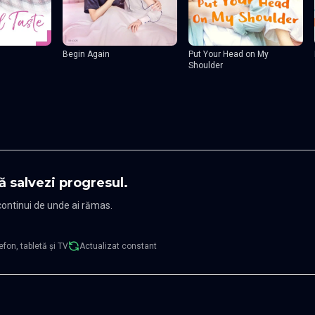
Begin Again
Put Your Head on My
Shoulder
ă salvezi progresul.
 continui de unde ai rămas.
efon, tabletă și TV
Actualizat constant