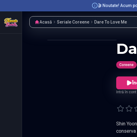
🎬 Noutate! Acum poț
Acasă
Seriale Coreene
Dare To Love Me
Da
Coreene
În
Intră în con
Shin Yoon Bok, un
conserva patrimoniul dinastiei Joseon si de a recupera artefacte culturale valoroase pentru familia sa. Desi