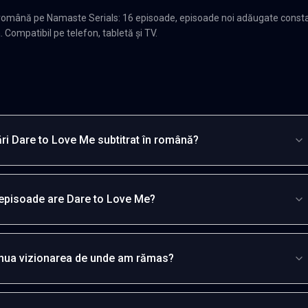
 română pe Namaste Serials: 16 episoade, episoade noi adăugate consta
. Compatibil pe telefon, tabletă și TV.
ri Dare to Love Me subtitrat în română?
episoade are Dare to Love Me?
inua vizionarea de unde am rămas?