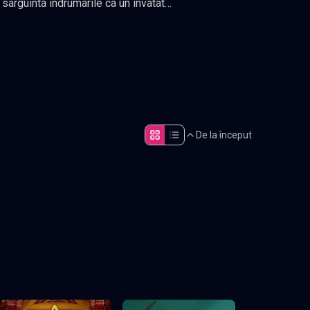
zat constant
.
De la început
Episodul 5
Episodul 10
Episodul 15