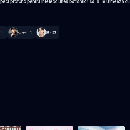
entru intelepciunea batranilor sai si le urmeaza cu sarguinta indrumarile ca un invatat
ista a unui tanar din ziua
ove Me
—
Subtitrat în română
,
Namaste Serials
.
16 episoade
,
Actuali
 ocazional o doza de rebeliune. In ciuda comportamentului sau curtenitor, se lupta cu
 acasa, din Seul, pentru a-si urma visul de a deveni scriitor de webtoonuri, calatoria sa ia o
종옥
선우재덕
한기찬
im Hong Do, o femeie obosita de luptele vietii. Cum va reusi
iile sale, sa navigheze in vartejul de emotii care il asteapta? Gen
 Comedie Actori: Kim Myung Soo, Lee Yoo Young
Episodul 3
Episodul 4
Episodul 8
Episodul 9
2
Episodul 13
Episodul 14