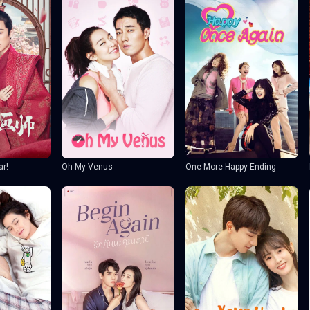
ar!
Oh My Venus
One More Happy Ending