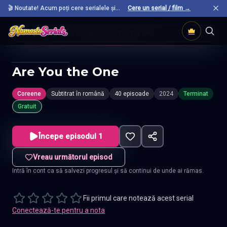
🎬 Noutate! Acum poți cere serialele și
Cere un serial / film →
filmele preferate care nu sunt încă pe site.
Acasă
Seriale Coreene
Are You The One
Are You the One
Coreene
Subtitrat în română
40 episoade
2024
Terminat
Gratuit
Începe episodul 1
Vreau următorul episod
Intră în cont ca să salvezi progresul și să continui de unde ai rămas.
Fii primul care notează acest serial
Conectează-te pentru a nota