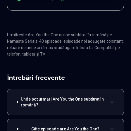
Urmărește Are You the One online subtitrat în română pe
Namaste Serials: 40 episoade, episoade noi adăugate constant,
reluare de unde ai rămas și adăugare în lista ta. Compatibil pe
telefon, tabletă și TV.
Întrebări frecvente
Unde pot urmări Are You the One subtitrat în
română?
Câte episoade are Are You the One?