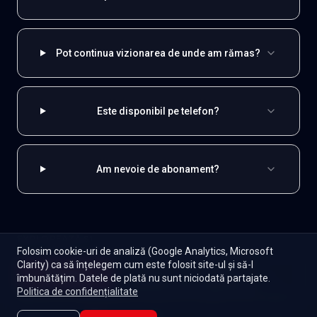
Pot continua vizionarea de unde am rămas?
Este disponibil pe telefon?
Am nevoie de abonament?
EXPLOREAZĂ ȘI
Folosim cookie-uri de analiză (Google Analytics, Microsoft
Clarity) ca să înțelegem cum este folosit site-ul și să-l
Coreene
Toate serialele
Abonament
Începe
îmbunătățim. Datele de plată nu sunt niciodată partajate.
Episoade
Lista mea
Politica de confidențialitate
Seriale de dramă
Seriale de familie
Telenovele
Seriale gratuite