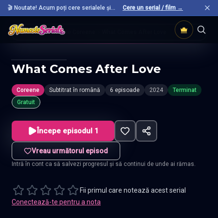
🎬 Noutate! Acum poți cere serialele și
Cere un serial / film →
filmele preferate care nu sunt încă pe site.
Acasă
Seriale Coreene
What Comes After Love
What Comes After Love
Coreene
Subtitrat în română
6 episoade
2024
Terminat
Gratuit
Începe episodul 1
Vreau următorul episod
Intră în cont ca să salvezi progresul și să continui de unde ai rămas.
Fii primul care notează acest serial
Conectează-te pentru a nota