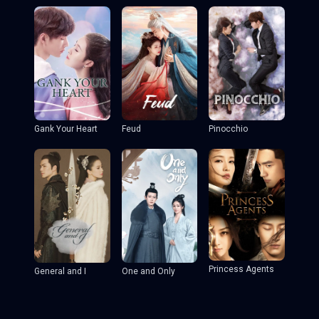
Gank Your Heart
Feud
Pinocchio
Princess Agents
General and I
One and Only