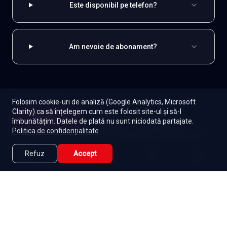
Este disponibil pe telefon?
Am nevoie de abonament?
EXPLOREAZĂ ȘI
Folosim cookie-uri de analiză (Google Analytics, Microsoft
Clarity) ca să înțelegem cum este folosit site-ul și să-l
Coreene
Toate serialele
Abonament
Începe
îmbunătățim. Datele de plată nu sunt niciodată partajate.
Episoade
Lista mea
Politica de confidențialitate
Seriale de dramă
Seriale de familie
Telenovele
Seriale gratuite
Refuz
Accept
Caută
Lista Mea
Acasă
Seriale
Filme