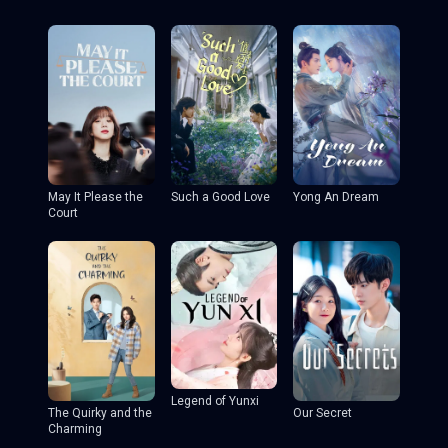
May It Please the
Such a Good Love
Yong An Dream
Court
Legend of Yunxi
The Quirky and the
Our Secret
Charming