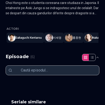
Choi Hong este o studenta coreeana care studiaza in Japonia. Il
intalneste pe Aoki Jungo si se indragostesc unul de celalalt. Dar
se despart din cauza gandurilor diferite despre dragoste si a
problemelor din viata de zi cu zi. Cinci ani mai tarziu, Hong si
What Comes After Love
—
Subtitrat în română
,
Namaste Serials
Jungo se intalnesc in Coreea. Gen Romantic, Melodrama Actori:
Lee Se-young, Kentaro Sakaguchi
ACTORI
Sakaguchi Kentarou
이세영
홍종현
Nakamur
Episoade
(
6
)
Episodul 1
Episodul 2
Episodul 3
Episodul 4
Episodul 5
Episodul 6 final
Seriale similare