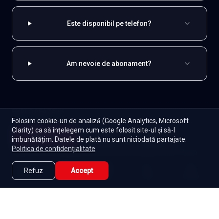
Este disponibil pe telefon?
Am nevoie de abonament?
EXPLOREAZĂ ȘI
Folosim cookie-uri de analiză (Google Analytics, Microsoft
Clarity) ca să înțelegem cum este folosit site-ul și să-l
Coreene
Toate serialele
Abonament
Începe
îmbunătățim. Datele de plată nu sunt niciodată partajate.
Episoade
Lista mea
Politica de confidențialitate
Seriale de dramă
Seriale de familie
Telenovele
Seriale gratuite
Refuz
Accept
Caută
Lista Mea
Acasă
Seriale
Filme