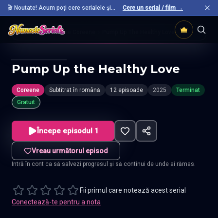
🎬 Noutate! Acum poți cere serialele și
Cere un serial / film →
filmele preferate care nu sunt încă pe site.
Acasă
Seriale Coreene
Pump Up The Healthy Love
Pump Up the Healthy Love
Coreene
Subtitrat în română
12 episoade
2025
Terminat
Gratuit
Începe episodul 1
Vreau următorul episod
Intră în cont ca să salvezi progresul și să continui de unde ai rămas.
Fii primul care notează acest serial
Conectează-te pentru a nota