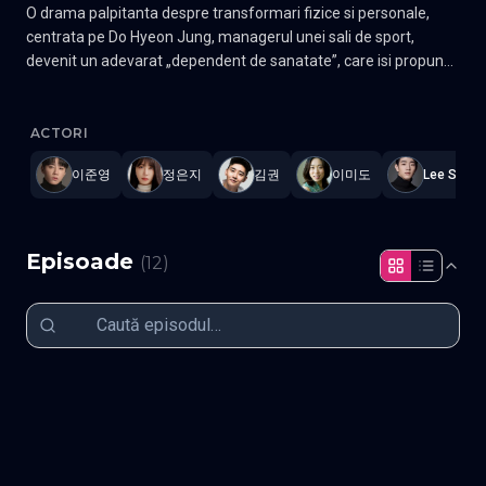
O drama palpitanta despre transformari fizice si personale,
centrata pe Do Hyeon Jung, managerul unei sali de sport,
devenit un adevarat „dependent de sanatate”, care isi propune
sa indrepte vietile membrilor sai. Do Hyeon Jung administreaza
Pump Up the Healthy Love
—
Subtitrat în română
,
Namaste Seria
o sala de fitness deschisa non-stop. Este un barbat obsedat de
un stil de viata sanatos, in jurul caruia isi organizeaza intreaga
ACTORI
existenta. Intr-o lume adesea ostila, el duce o lupta acerba
이준영
정은지
김권
이미도
Lee Seun
pentru supravietuire, jongland intre rolul de antreprenor si cel
de antrenor. Lee Mi Ran lucreaza ca manager de planificare si
dezvoltare la o agentie de turism. Ea este un personaj definit de
doua mari pasiuni: dragostea pentru mancare si dorinta
Episoade
(
12
)
arzatoare de a trai o iubire patimasa. Gen Comedie, Romantic
Actori: Lee Jun-young, Jung Eun-ji
Episodul 1
Episodul 2
Episodul 3
Episodul 4
Episodul 5
Episodul 6
Episodul 7
Episodul 8
Episodul 9
Episodul 10
Episodul 11
Episodul 12