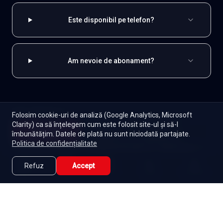
Este disponibil pe telefon?
Am nevoie de abonament?
EXPLOREAZĂ ȘI
Folosim cookie-uri de analiză (Google Analytics, Microsoft
Clarity) ca să înțelegem cum este folosit site-ul și să-l
Coreene
Toate serialele
Abonament
Începe
îmbunătățim. Datele de plată nu sunt niciodată partajate.
Episoade
Lista mea
Politica de confidențialitate
Seriale de dramă
Seriale de familie
Telenovele
Seriale gratuite
Refuz
Accept
Caută
Lista Mea
Acasă
Seriale
Filme