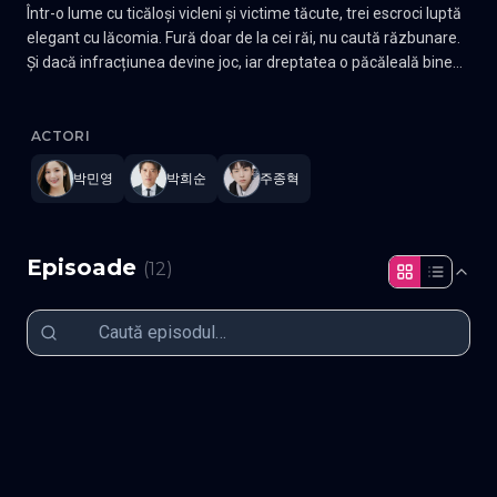
Într-o lume cu ticăloși vicleni și victime tăcute, trei escroci luptă
elegant cu lăcomia. Fură doar de la cei răi, nu caută răzbunare.
Și dacă infracțiunea devine joc, iar dreptatea o păcăleală bine
gândită? Escroaca vă urează bun-venit în universul ei! Fă
Confidence Queen
—
Subtitrat în română
,
Namaste Serials
.
12 e
cunoștință cu Yi-rang, lidera cu șarm, James, profesionistul, și
Gu-ho. Dar aparențele înșală. Nu vă lăsați fermecați de
ACTORI
șarlatani! Gen Comedie Actori: Park Min-young, Park Hee-soon,
박민영
박희순
주종혁
Joo Jong-hyuk
Episoade
(
12
)
Episodul 1
Episodul 2
Episodul 3
Episodul 4
Episodul 5
Episodul 6
Episodul 7
Episodul 8
Episodul 9
Episodul 10
Episodul 11
Episodul 12 final