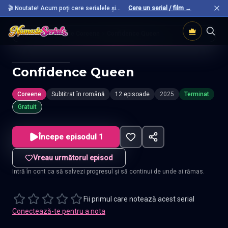
🎬 Noutate! Acum poți cere serialele și
Cere un serial / film →
filmele preferate care nu sunt încă pe site.
Acasă
Seriale Coreene
Confidence Queen
Confidence Queen
Coreene
Subtitrat în română
12 episoade
2025
Terminat
Gratuit
Începe episodul 1
Vreau următorul episod
Intră în cont ca să salvezi progresul și să continui de unde ai rămas.
Fii primul care notează acest serial
Conectează-te pentru a nota