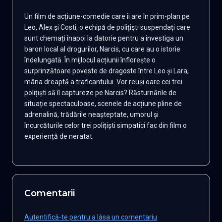
Un film de acțiune-comedie care îi are în prim-plan pe
Leo, Alex și Costi, o echipă de polițiști suspendați care
sunt chemați înapoi la datorie pentru a investiga un
baron local al drogurilor, Narcis, cu care au o istorie
îndelungată. În mijlocul acțiunii înflorește o
surprinzătoare poveste de dragoste între Leo și Lara,
mâna dreaptă a traficantului. Vor reuși oare cei trei
polițiști să îl captureze pe Narcis? Răsturnările de
situație spectaculoase, scenele de acțiune pline de
adrenalină, trădările neașteptate, umorul și
încurcăturile celor trei polițiști simpatici fac din film o
experiență de neratat.
Comentarii
Autentifică-te pentru a lăsa un comentariu