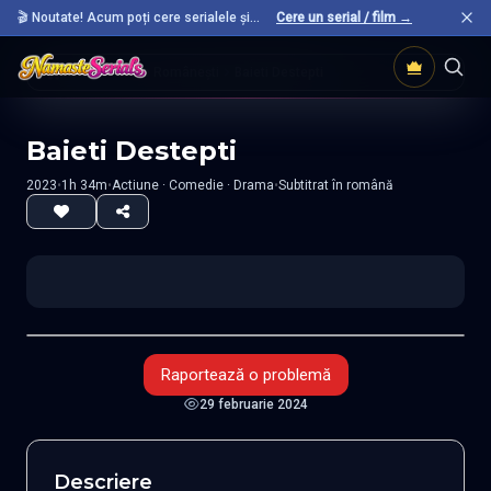
🎬 Noutate! Acum poți cere serialele și
Cere un serial / film →
filmele preferate care nu sunt încă pe site.
Acasă
Filme Românești
Baieti Destepti
Baieti Destepti
2023
•
1h 34m
•
Actiune · Comedie · Drama
•
Subtitrat în română
Raportează o problemă
29 februarie 2024
Descriere