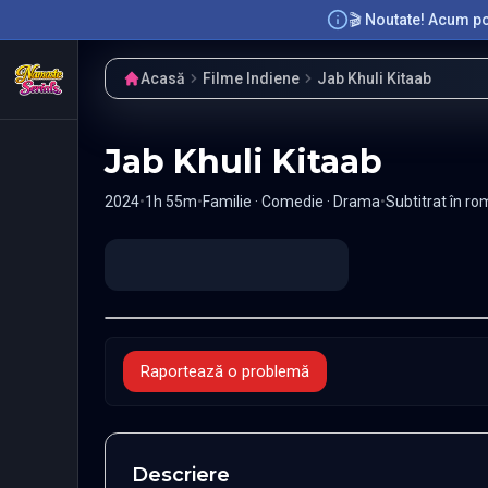
🎬 Noutate! Acum poț
Acasă
Filme Indiene
Jab Khuli Kitaab
Jab Khuli Kitaab
2024
•
1h 55m
•
Familie · Comedie · Drama
•
Subtitrat în r
Raportează o problemă
Descriere