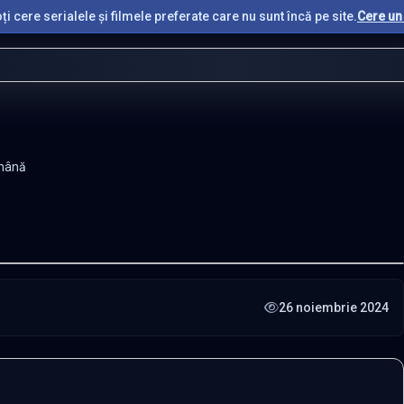
i cere serialele și filmele preferate care nu sunt încă pe site.
Cere un 
omână
26 noiembrie 2024