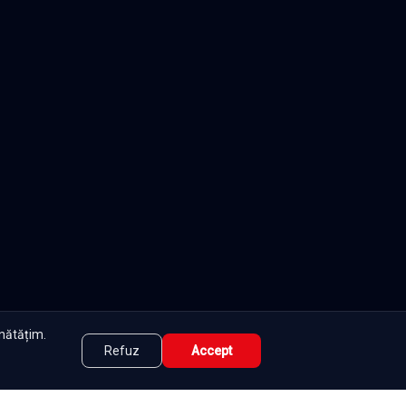
unătățim.
Refuz
Accept