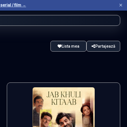
serial / film →
Lista mea
Partajează