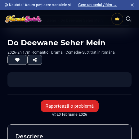
🎬 Noutate! Acum poți cere serialele și
Cere un serial / film →
filmele preferate care nu sunt încă pe site.
Acasă
Filme Indiene
Do Deewane Seher Mein
Do Deewane Seher Mein
2026
•
2h 17m
•
Romantic · Drama · Comedie
•
Subtitrat în română
Raportează o problemă
20 februarie 2026
Descriere