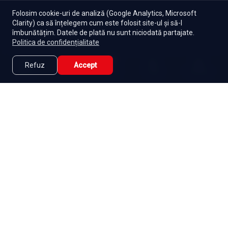
Folosim cookie-uri de analiză (Google Analytics, Microsoft
Clarity) ca să înțelegem cum este folosit site-ul și să-l
îmbunătățim. Datele de plată nu sunt niciodată partajate.
Politica de confidențialitate
Refuz
Accept
Caută
Lista Mea
Acasă
Seriale
Filme
Abonament
|
De ce Namaste Serials?
|
Seriale gratuite
|
Blog
|
Politica de confidențialitate
|
Contact
|
DMCA
|
Termeni și condiții
|
Setări cookies
|
|
|
Seriale
Indiene
Seriale
Coreene
Seriale
Turcești
|
Seriale
Spaniole
Seriale
Românești