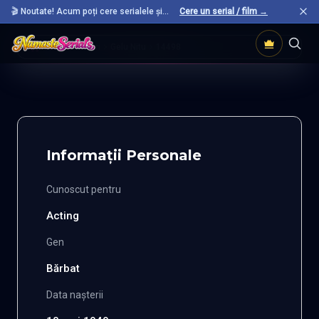
🎬 Noutate! Acum poți cere serialele și
Cere un serial / film →
filmele preferate care nu sunt încă pe site.
Acasă
Actori
Gelu Nitu
14498
Informații Personale
Cunoscut pentru
Acting
Gen
Bărbat
Data nașterii