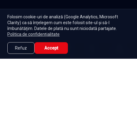
Folosim cookie-uri de analiză (Google Analytics, Microsoft
Clarity) ca să înțelegem cum este folosit site-ul și să-l
îmbunătățim. Datele de plată nu sunt niciodată partajate.
Politica de confidențialitate
Refuz
Accept
Caută
Lista Mea
Acasă
Seriale
Filme
Abonament
|
De ce Namaste Serials?
|
Seriale gratuite
|
Blog
|
Politica de confidențialitate
|
Contact
|
DMCA
|
Termeni și condiții
|
Setări cookies
|
|
|
Seriale
Indiene
Seriale
Coreene
Seriale
Turcești