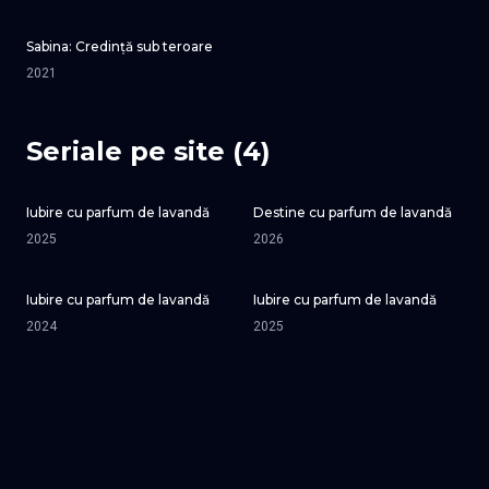
Sabina: Credință sub teroare
2021
Seriale pe site (4)
Iubire cu parfum de lavandă
Destine cu parfum de lavandă
SEZONUL 3
2025
2026
Iubire cu parfum de lavandă
Iubire cu parfum de lavandă
SEZONUL 2
2024
2025