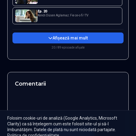
Ep.
20
Kendi Düsen Aglamaz: Fie ce-o fi ! TV
Afișează mai mult
20 / 89 episoade afișate
Comentarii
Autentifică-te pentru a lăsa un comentariu
Folosim cookie-uri de analiză (Google Analytics, Microsoft
Clarity) ca să înțelegem cum este folosit site-ul și să-l
îmbunătățim. Datele de plată nu sunt niciodată partajate.
Autentifică-te
Politica de confidențialitate