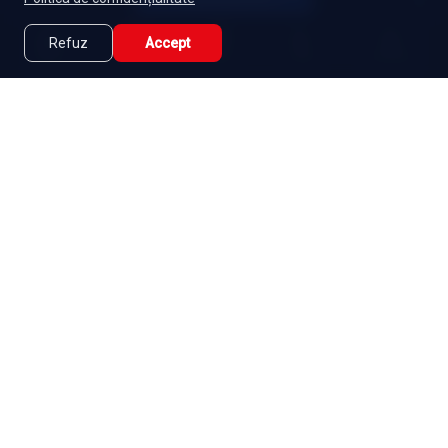
Refuz
Accept
Caută
Lista Mea
Acasă
Seriale
Filme
Abonament
|
De ce Namaste Serials?
|
Seriale gratuite
|
Blog
|
Politica de confidențialitate
|
Contact
|
DMCA
|
Termeni și condiții
|