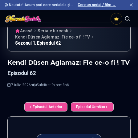
🎬 Noutate! Acum poți cere serialele și
Cere un serial / film →
filmele preferate care nu sunt încă pe site.
Acasă
Seriale turcesti
Kendi Düsen Aglamaz: Fie ce-o fi ! TV
Sezonul 1, Episodul 62
Kendi Düsen Aglamaz: Fie ce-o fi ! TV
Episodul 62
7 iulie 2026
•
Subtitrat în română
Episodul Anterior
|
Episodul Următor