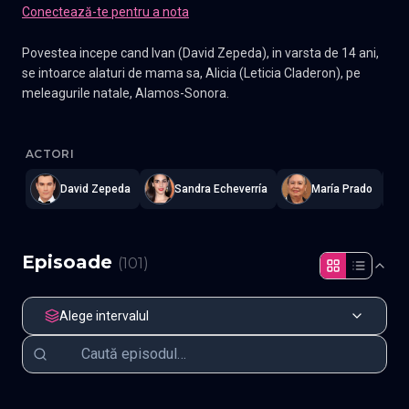
Conectează-te pentru a nota
Povestea incepe cand Ivan (David Zepeda), in varsta de 14 ani,
se intoarce alaturi de mama sa, Alicia (Leticia Claderon), pe
meleagurile natale, Alamos-Sonora.
Forta destinului (La fuerza del destino)
—
Subtitrat în română
,
Na
ACTORI
David Zepeda
Sandra Echeverría
María Prado
Episoade
(
101
)
Alege intervalul
Episodul 1
Episodul 2
Episodul 3
Episodul 4
Episodul 5
Episodul 6