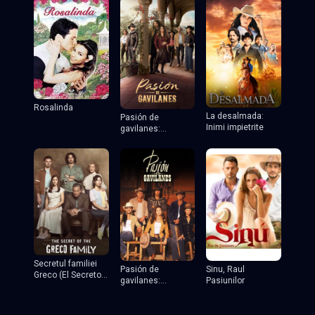
Rosalinda
La desalmada:
Pasión de
Inimi impietrite
gavilanes:
Jurământul
Secretul familiei
Pasión de
Sinu, Raul
Greco (El Secreto
gavilanes:
Pasiunilor
de la Familia
Jurământul
Greco)