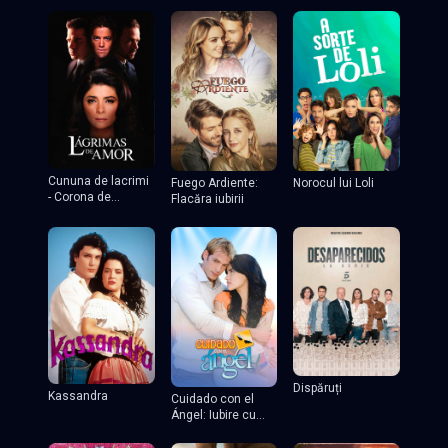
Cununa de lacrimi
Fuego Ardiente:
Norocul lui Loli
- Corona de
Flacăra iubirii
lágrimas
Dispăruți
Kassandra
Cuidado con el
Ángel: Iubire cu
chip rebel