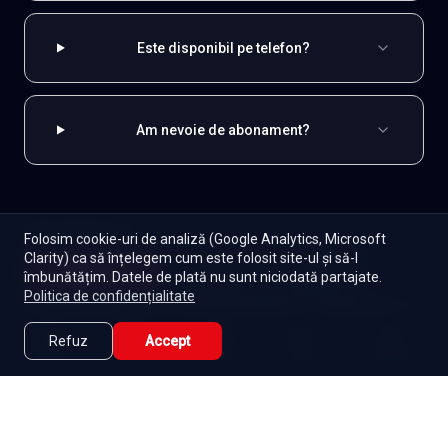
Este disponibil pe telefon?
Am nevoie de abonament?
EXPLOREAZĂ ȘI
Folosim cookie-uri de analiză (Google Analytics, Microsoft
Clarity) ca să înțelegem cum este folosit site-ul și să-l
Spaniole
Toate serialele
Abonament
Începe
îmbunătățim. Datele de plată nu sunt niciodată partajate.
Episoade
Lista mea
Politica de confidențialitate
Seriale de dramă
Seriale de familie
Telenovele
Seriale gratuite
Refuz
Accept
Caută
Lista Mea
Acasă
Seriale
Filme