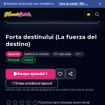
🎬 Noutate! Acum poți cere serialele și
Cere un serial / film →
filmele preferate care nu sunt încă pe site.
Acasă
Seriale Spaniole
Forta Destinului La Fuerza Del Destino
Forta destinului (La fuerza del
destino)
Spaniole
Subtitrat în română
101 episoade
2011
Terminat
Gratuit
Începe episodul 1
Vreau următorul episod
Intră în cont ca să salvezi progresul și să continui de unde ai rămas.
Fii primul care notează acest serial