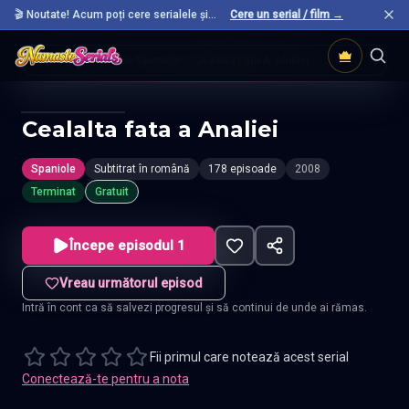
🎬 Noutate! Acum poți cere serialele și
Cere un serial / film →
filmele preferate care nu sunt încă pe site.
Acasă
Seriale Spaniole
Cealalta Fata A Analiei
Cealalta fata a Analiei
Spaniole
Subtitrat în română
178 episoade
2008
Terminat
Gratuit
Începe episodul 1
Vreau următorul episod
Intră în cont ca să salvezi progresul și să continui de unde ai rămas.
Fii primul care notează acest serial
Conectează-te pentru a nota