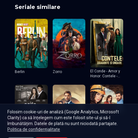
Seriale similare
Episodul 41
Episodul 42
Episodul 43
Episodul 44
El Conde - Amor y
Berlin
Zorro
Honor: Contele -
Dragoste și onoare
Episodul 45
Episodul 46
Folosim cookie-uri de analiză (Google Analytics, Microsoft
Clarity) ca să înțelegem cum este folosit site-ul și să-l
Episodul 47
Începe
îmbunătățim. Datele de plată nu sunt niciodată partajate.
Episoade
Lista mea
Politica de confidențialitate
Casa de alaturi - La
Minas de pasión -
casa de al lado
Montecristo