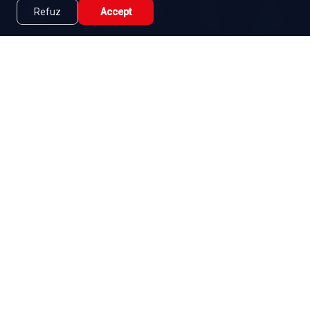
Episodul 48
Iubirea din mine
Refuz
Accept
Caută
Lista Mea
Acasă
Seriale
Filme
Episodul 49
Episodul 50
Episodul 51
Welcome to Eden
Welcome to Eden
Imperio De
(Bienvenidos a
(Bienvenidos a
Mentiras: Imperiul
Edén)
Edén)
Episodul 52
minciunilor
Episodul 53
Episodul 54
Episodul 55
Golpe de suerte :
Fugitivas, en
El amor no tiene
Dragostea şi banii
busca de la
receta : Feluri de