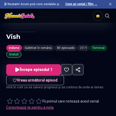
🎬 Noutate! Acum poți cere serialele și
Cere un serial / film →
filmele preferate care nu sunt încă pe site.
Acasă
Seriale Indiene
Vish
Vish
Indiene
Subtitrat în română
80 episoade
2019
Terminat
Gratuit
Începe episodul 1
Vreau următorul episod
Intră în cont ca să salvezi progresul și să continui de unde ai rămas.
Fii primul care notează acest serial
Conectează-te pentru a nota