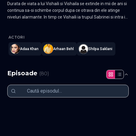
Durata de viata a lui Vishaili si Vishaila se extinde in mii de ani si
continua sa-si schimbe corpul dupa ce otrava din ele atinge
niveluri alarmante. In timp ce Vishaili ia trupul Sabrinei si intra in
puterile ei depline pentru a-si trai viata.
Vish
—
Subtitrat în română
,
Namaste Serials
.
80 episoade
,
Actual
ACTORI
Adaa Khan
Arhaan Behl
Shilpa Saklani
Episoade
(
80
)
Episodul 1
Episodul 2
Episodul 3
Episodul 4
Episodul 5
Episodul 6
Episodul 7
Episodul 8
Episodul 9
Episodul 10
Episodul 11
Episodul 12
Episodul 13
Episodul 14
Episodul 15
Episodul 16
Episodul 17
Episodul 18
Episodul 19
Episodul 20
Episodul 21
Episodul 22
Episodul 23
Episodul 24