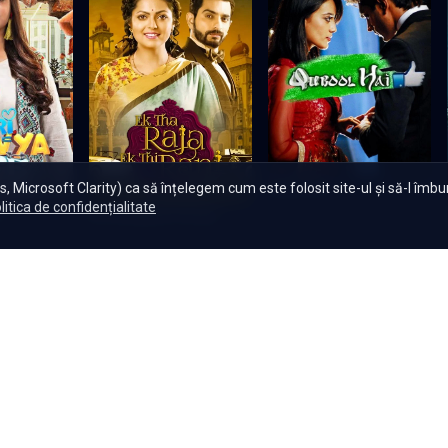
, Microsoft Clarity) ca să înțelegem cum este folosit site-ul și să-l îmb
Qubool Hai
litica de confidențialitate
e
Ek Tha Raja Ek Thi Rani