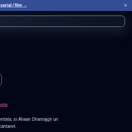
serial / film →
nota
entata, si Ahaan Dhanrajgir un
antaret.