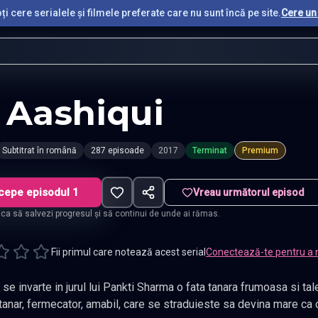
i cere serialele și filmele preferate care nu sunt încă pe site.
Cere un 
 Aashiqui
Subtitrat în română
287 episoade
2017
Terminat
Premium
cepe episodul 1
Vreau următorul episod
t ca să salvezi progresul și să continui de unde ai rămas.
Fii primul care notează acest serial
Conectează-te pentru a 
e invarte in jurul lui Pankti Sharma o fata tanara frumoasa si tal
tanar, fermecator, amabil, care se straduieste sa devina mare ca c