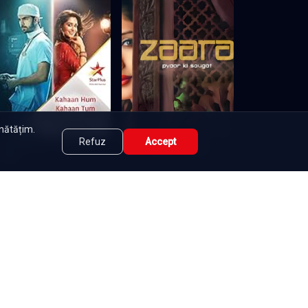
unătățim.
Refuz
Accept
Woh Apna Sa - Intr-o altă
Zaara - pyaar ki saugat
viață