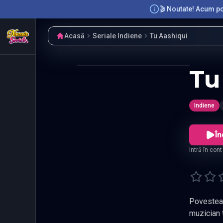
🎬 Noutate! Acum poț
Acasă
Seriale Indiene
Tu Aashiqui
Tu
Indiene
În
Intră în con
Povestea s
muzician 