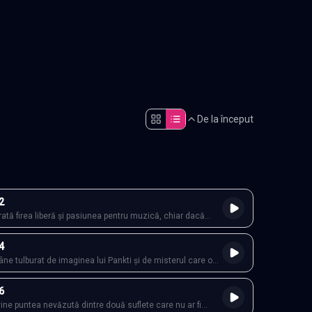
constant
.
De la început
2
rată firea liberă și pasiunea pentru muzică, chiar dacă
alte așteptări de la el. Pankti, prinsă între tăcere și dorința
rima, încearcă să-și păstreze demnitatea într-o lume care
4
se supună.
e tulburat de imaginea lui Pankti și de misterul care o
 în timp ce ea încearcă să nu se lase atinsă de
unei libertăți imposibile. În casa Dhanrajgir, ambițiile,
6
și secretele încep să se ciocnească discret.
ne puntea nevăzută dintre două suflete care nu ar fi