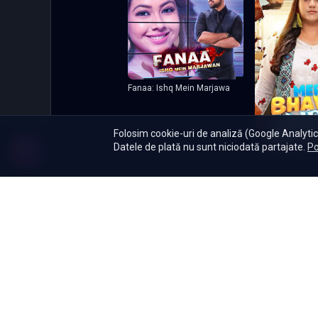
Fanaa: Ishq Mein Marjawa
Folosim cookie-uri de analiză (Google Analytics
Datele de plată nu sunt niciodată partajate.
Po
Meri Bhavya Lif