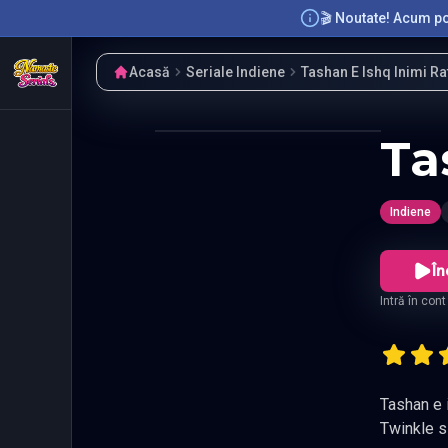
🎬 Noutate! Acum poț
Acasă
Seriale Indiene
Tashan E Ishq Inimi Ra
Ta
Indiene
În
Intră în con
Tashan e i
Twinkle s