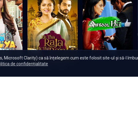
, Microsoft Clarity) ca să înțelegem cum este folosit site-ul și să-l îmb
Qubool Hai
litica de confidențialitate
e
Ek Tha Raja Ek Thi Rani