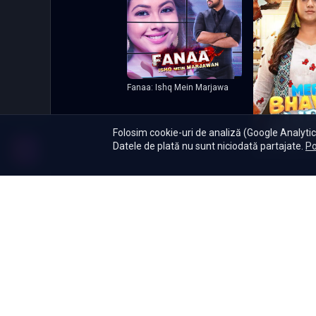
Fanaa: Ishq Mein Marjawa
Folosim cookie-uri de analiză (Google Analytics
Datele de plată nu sunt niciodată partajate.
Po
Meri Bhavya Lif