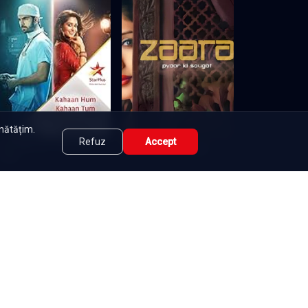
unătățim.
Refuz
Accept
Woh Apna Sa - Intr-o altă
Zaara - pyaar ki saugat
viață