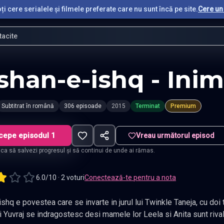
i cere serialele și filmele preferate care nu sunt încă pe site.
Cere un 
tacite
shan-e-ishq - Inim
Subtitrat în română
306 episoade
2015
Terminat
Premium
cepe episodul 1
Vreau următorul episod
t ca să salvezi progresul și să continui de unde ai rămas.
6.0/10 · 2 voturi
Conectează-te pentru a nota
shq e povestea care se invarte in jurul lui Twinkle Taneja, cu doi t
i Yuvraj se indragostesc desi mamele lor Leela si Anita sunt rival