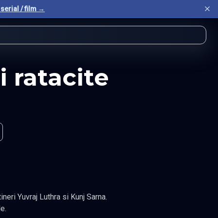
serial / film →
i ratacite
ineri Yuvraj Luthra si Kunj Sarna.
e.