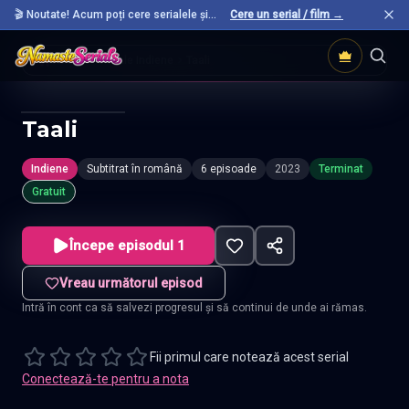
🎬 Noutate! Acum poți cere serialele și
Cere un serial / film →
filmele preferate care nu sunt încă pe site.
Acasă
Seriale Indiene
Taali
Taali
Indiene
Subtitrat în română
6 episoade
2023
Terminat
Gratuit
Începe episodul 1
Vreau următorul episod
Intră în cont ca să salvezi progresul și să continui de unde ai rămas.
Fii primul care notează acest serial
Conectează-te pentru a nota