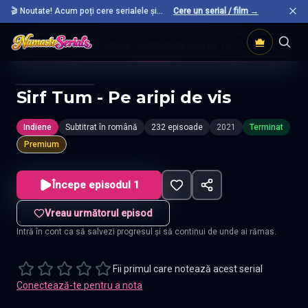
🎬 Noutate! Acum poți cere serialele și
Cere un serial / film →
filmele preferate care nu sunt încă pe site.
Acasă
Seriale Indiene
Sirf Tum Pe Aripi De Vis
Sirf Tum - Pe aripi de vis
Indiene
Subtitrat în română
232 episoade
2021
Terminat
Premium
Începe episodul 1
Vreau următorul episod
Intră în cont ca să salvezi progresul și să continui de unde ai rămas.
Fii primul care notează acest serial
Conectează-te pentru a nota