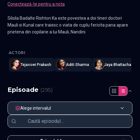
Conectează-te pentru a nota
Silsila Badalte Rishton Ka este povestea a doi tineri doctori
Mauli si Kunal care traiesc o viata de cuplu fericita pana apare
prietena din copilarie a lui Mauli, Nandini.
Silsila Badalte Rishton Ka - Juraminte Incalcate
—
Subtitrat în r
ACTORI
Tejasswi Prakash
Aditi Sharma
Jaya Bhattacharya
Episoade
(
295
)
Alege intervalul