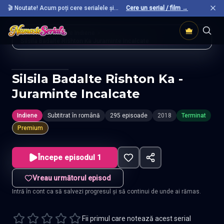
🎬 Noutate! Acum poți cere serialele și
Cere un serial / film →
filmele preferate care nu sunt încă pe site.
Acasă
Seriale Indiene
Silsila Badalte Rishton Ka Juraminte Incalcate
Silsila Badalte Rishton Ka -
Juraminte Incalcate
Indiene
Subtitrat în română
295 episoade
2018
Terminat
Premium
Începe episodul 1
Vreau următorul episod
Intră în cont ca să salvezi progresul și să continui de unde ai rămas.
Fii primul care notează acest serial