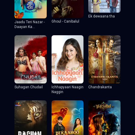
Ek dewaana tha
Ghoul - Canibalul
Jaadu Teri Nazar -
Daayan Ka
Mausam
Suhagan Chudail
Ichhapyaari Naagin
Chandrakanta
Naggin