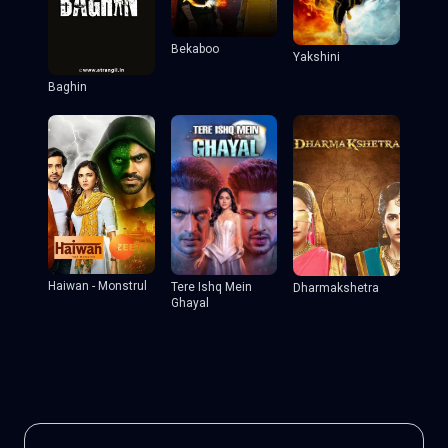
Bekaboo
Yakshini
Baghin
Haiwan - Monstrul
Tere Ishq Mein
Dharmakshetra
Ghayal