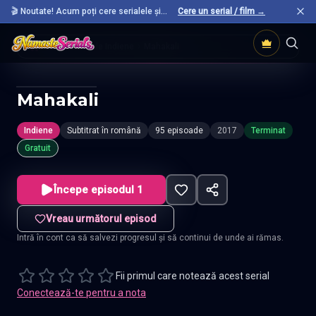
🎬 Noutate! Acum poți cere serialele și
Cere un serial / film →
filmele preferate care nu sunt încă pe site.
Acasă
Seriale Indiene
Mahakali
Mahakali
Indiene
Subtitrat în română
95 episoade
2017
Terminat
Gratuit
Începe episodul 1
Vreau următorul episod
Intră în cont ca să salvezi progresul și să continui de unde ai rămas.
Fii primul care notează acest serial
Conectează-te pentru a nota