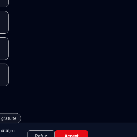
 gratuite
unătățim.
Refuz
Accept