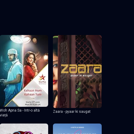
Woh Apna Sa - Intr-o altă
Zaara - pyaar ki saugat
viață