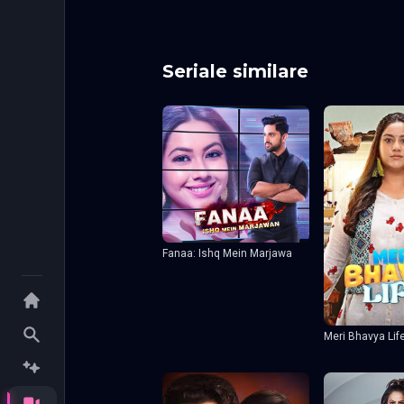
Seriale similare
Fanaa: Ishq Mein Marjawa
Meri Bhavya Lif