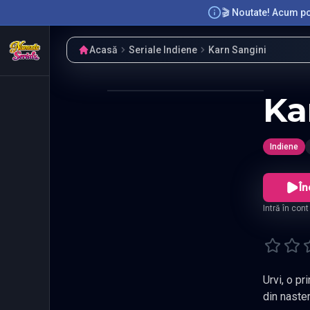
🎬 Noutate! Acum poț
Acasă
Seriale Indiene
Karn Sangini
Ka
Indiene
În
Intră în con
Urvi, o p
din naster