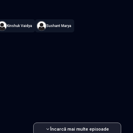
ni
—
Subtitrat în română
,
Namaste Serials
.
90 episoade
,
Actualizat 
Kinshuk Vaidya
Sushant Marya
Episodul 3
Episodul 4
Episodul 8
Episodul 9
2
Episodul 13
Episodul 14
7
Episodul 18
Episodul 19
2
Episodul 23
Episodul 24
7
Episodul 28
Episodul 29
2
Episodul 33
Episodul 34
7
Episodul 38
Episodul 39
2
Episodul 43
Episodul 44
7
Episodul 48
Episodul 49
2
Episodul 53
Episodul 54
7
Episodul 58
Episodul 59
Încarcă mai multe episoade