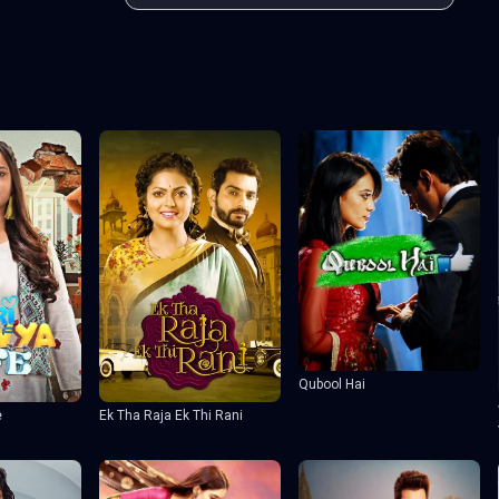
Qubool Hai
e
Ek Tha Raja Ek Thi Rani