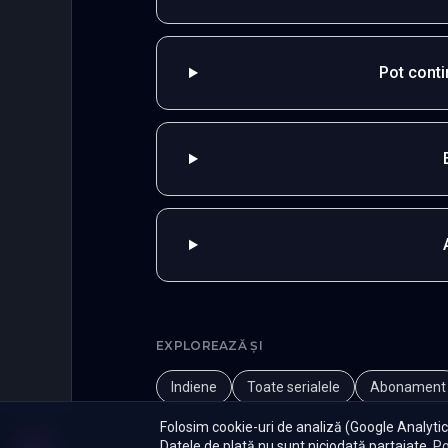
Pot cont
EXPLOREAZĂ ȘI
Indiene
Toate serialele
Abonament
Folosim cookie-uri de analiză (Google Analytics
Datele de plată nu sunt niciodată partajate.
Po