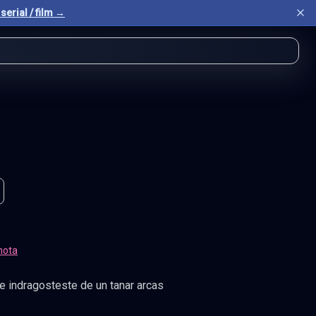
serial / film →
nota
se indragosteste de un tanar arcas