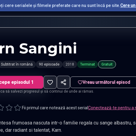
i cere serialele și filmele preferate care nu sunt încă pe site.
Cere un 
rn Sangini
Subtitrat în română
90 episoade
2018
Terminat
Gratuit
cepe episodul 1
Vreau următorul episod
t ca să salvezi progresul și să continui de unde ai rămas.
Fii primul care notează acest serial
Conectează-te pentru a 
rintesa frumoasa nascuta intr-o familie regala cu sange albastru, 
e, dar radiant si talentat, Karn.