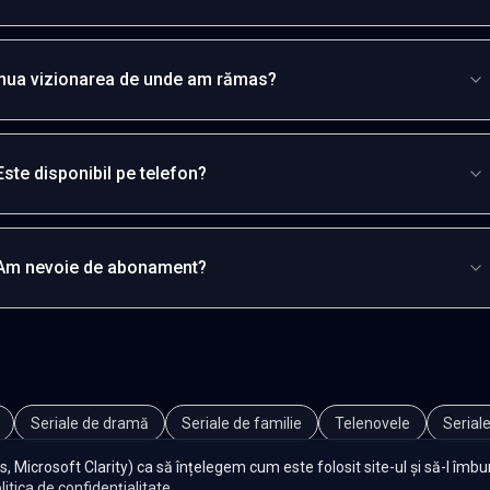
inua vizionarea de unde am rămas?
Este disponibil pe telefon?
Am nevoie de abonament?
Seriale de dramă
Seriale de familie
Telenovele
Seriale
, Microsoft Clarity) ca să înțelegem cum este folosit site-ul și să-l îmb
litica de confidențialitate