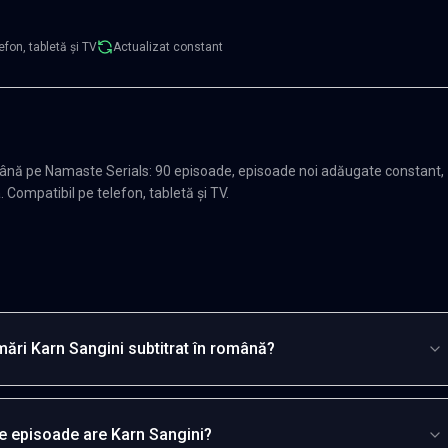
efon, tabletă și TV
Actualizat constant
mână pe Namaste Serials: 90 episoade, episoade noi adăugate constant,
. Compatibil pe telefon, tabletă și TV.
ări Karn Sangini subtitrat în română?
e episoade are Karn Sangini?