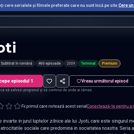
i cere serialele și filmele preferate care nu sunt încă pe site.
Cere un 
oti
Subtitrat în română
460 episoade
2009
Terminat
Premium
cepe episodul 1
Vreau următorul episod
t ca să salvezi progresul și să continui de unde ai rămas.
Fii primul care notează acest serial
Conectează-te pentru a 
e invarte in jurul luptelor zilnice ale lui Jyoti, care este singurul 
 atrocitatile sociale care predomina in societatea noastra. Seri