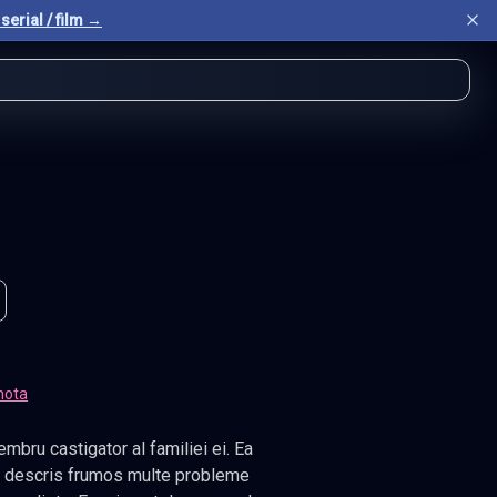
serial / film →
nota
membru castigator al familiei ei. Ea
a a descris frumos multe probleme