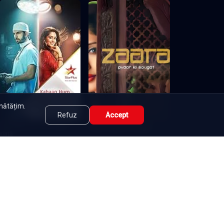
unătățim.
Refuz
Accept
Woh Apna Sa - Intr-o altă
Zaara - pyaar ki saugat
viață