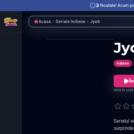
🎬 Noutate! Acum poț
Acasă
Seriale Indiene
Jyoti
Jy
Indiene
În
Intră în con
Serialul s
surprinde