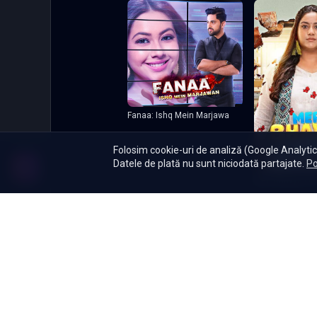
Fanaa: Ishq Mein Marjawa
Folosim cookie-uri de analiză (Google Analytics
Datele de plată nu sunt niciodată partajate.
Po
Meri Bhavya Lif