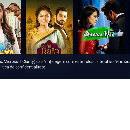
Încarcă mai multe episoade
, Microsoft Clarity) ca să înțelegem cum este folosit site-ul și să-l îmb
Qubool Hai
litica de confidențialitate
e
Ek Tha Raja Ek Thi Rani