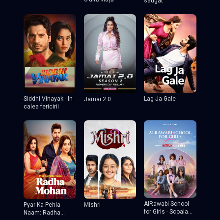
saugat
Lag Ja Gale
Siddhi Vinayak - In
Jamai 2.0
calea fericirii
AlRawabi School
Pyar Ka Pehla
Mishri
for Girls - Scoala
Naam: Radha
de fete