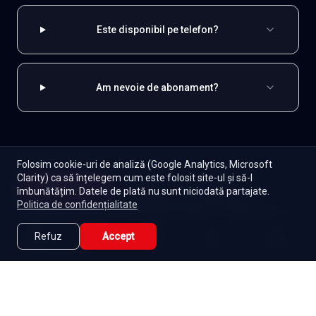
Este disponibil pe telefon?
Am nevoie de abonament?
EXPLOREAZĂ ȘI
Folosim cookie-uri de analiză (Google Analytics, Microsoft
Clarity) ca să înțelegem cum este folosit site-ul și să-l
Indiene
Toate serialele
Abonament
Începe
îmbunătățim. Datele de plată nu sunt niciodată partajate.
Episoade
Lista mea
Politica de confidențialitate
Seriale de dramă
Seriale de familie
Telenovele
Seriale gratuite
Refuz
Accept
Caută
Lista Mea
Acasă
Seriale
Filme