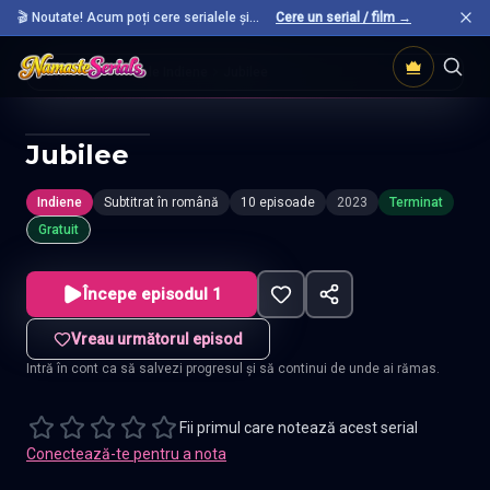
🎬 Noutate! Acum poți cere serialele și
Cere un serial / film →
filmele preferate care nu sunt încă pe site.
Acasă
Seriale Indiene
Jubilee
Jubilee
Indiene
Subtitrat în română
10 episoade
2023
Terminat
Gratuit
Începe episodul 1
Vreau următorul episod
Intră în cont ca să salvezi progresul și să continui de unde ai rămas.
Fii primul care notează acest serial
Conectează-te pentru a nota