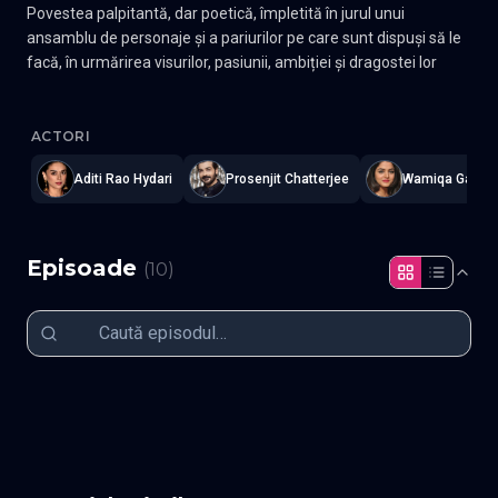
Povestea palpitantă, dar poetică, împletită în jurul unui
ansamblu de personaje și a pariurilor pe care sunt dispuși să le
facă, în urmărirea visurilor, pasiunii, ambiției și dragostei lor
Jubilee
—
Subtitrat în română
,
Namaste Serials
.
10 episoade
,
Act
ACTORI
Aditi Rao Hydari
Prosenjit Chatterjee
Wamiqa Gabbi
Episoade
(
10
)
Episodul 1
Episodul 2
Episodul 3
Episodul 4
Episodul 5
Episodul 6
Episodul 7
Episodul 8
Episodul 9
Episodul 10 final