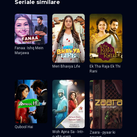
Seriale similare
Fanaa: Ishq Mein
Marjawa
Meri Bhavya Life
Ek Tha Raja Ek Thi
Rani
Qubool Hai
Woh Apna Sa - Intr-
Zaara - pyaar ki
o altă viață