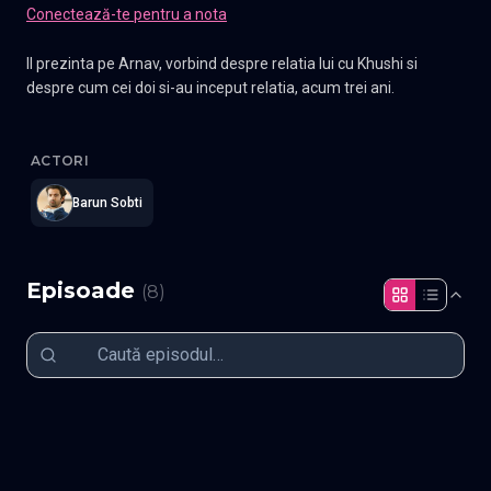
Conectează-te pentru a nota
Il prezinta pe Arnav, vorbind despre relatia lui cu Khushi si
despre cum cei doi si-au inceput relatia, acum trei ani.
Iss Pyaar Ko Kya Naam Doon - Ek Jashn
—
Subtitrat în română
,
ACTORI
Barun Sobti
Episoade
(
8
)
Episodul 1
Episodul 2
Episodul 3
Episodul 4
Episodul 5
Episodul 6
Episodul 7
Episodul 8 (ultimul episod)