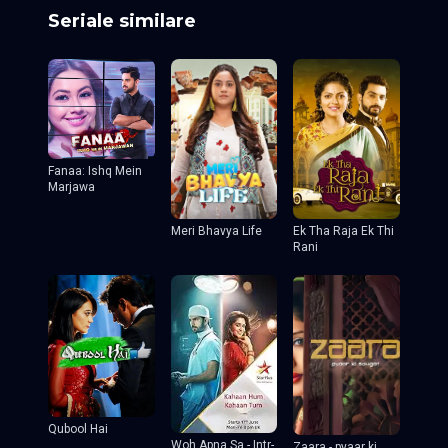
Seriale similare
Fanaa: Ishq Mein
Marjawa
Meri Bhavya Life
Ek Tha Raja Ek Thi
Rani
Qubool Hai
Woh Apna Sa - Intr-
Zaara - pyaar ki