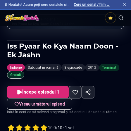
🎬 Noutate! Acum poți cere serialele și
Cere un serial / film →
filmele preferate care nu sunt încă pe site.
Acasă
Seriale Indiene
Iss Pyaar Ko Kya Naam Doon Ek Jashn
Iss Pyaar Ko Kya Naam Doon -
Ek Jashn
Indiene
Subtitrat în română
8 episoade
2012
Terminat
Gratuit
Începe episodul 1
Vreau următorul episod
Intră în cont ca să salvezi progresul și să continui de unde ai rămas.
10.0/10 · 1 vot