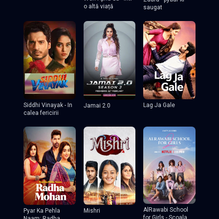
o altă viață
saugat
Lag Ja Gale
Siddhi Vinayak - In
Jamai 2.0
calea fericirii
AlRawabi School
Pyar Ka Pehla
Mishri
for Girls - Scoala
Naam: Radha