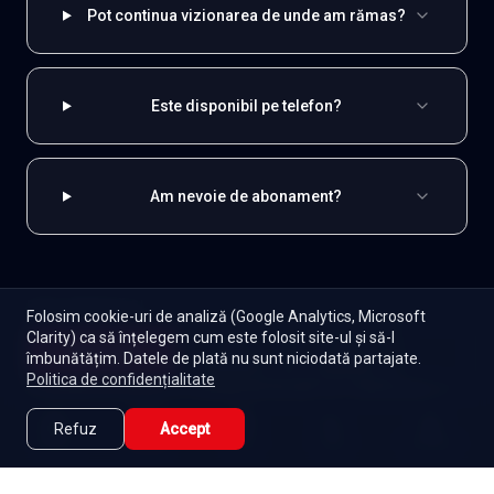
Pot continua vizionarea de unde am rămas?
Este disponibil pe telefon?
Am nevoie de abonament?
EXPLOREAZĂ ȘI
Folosim cookie-uri de analiză (Google Analytics, Microsoft
Clarity) ca să înțelegem cum este folosit site-ul și să-l
Indiene
Toate serialele
Abonament
Începe
îmbunătățim. Datele de plată nu sunt niciodată partajate.
Episoade
Lista mea
Politica de confidențialitate
Seriale de dramă
Seriale de familie
Telenovele
Seriale gratuite
Refuz
Accept
Caută
Lista Mea
Acasă
Seriale
Filme