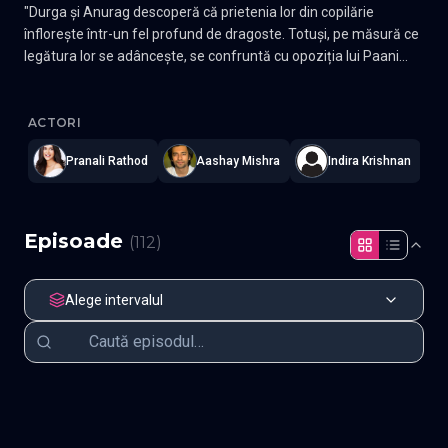
"Durga și Anurag descoperă că prietenia lor din copilărie
înflorește într-un fel profund de dragoste. Totuși, pe măsură ce
legătura lor se adâncește, se confruntă cu opoziția lui Paani
Bai."
Durga - Atoot Prem Kahani
—
Subtitrat în română
,
Namaste Seria
ACTORI
Pranali Rathod
Aashay Mishra
Indira Krishnan
Episoade
(
112
)
Alege intervalul
Episodul 1
Episodul 2
Episodul 3
Episodul 4
Episodul 5
Episodul 6
Episodul 7
Episodul 8
Episodul 9
Episodul 10
Episodul 11
Episodul 12
Episodul 13
Episodul 14
Episodul 15
Episodul 16