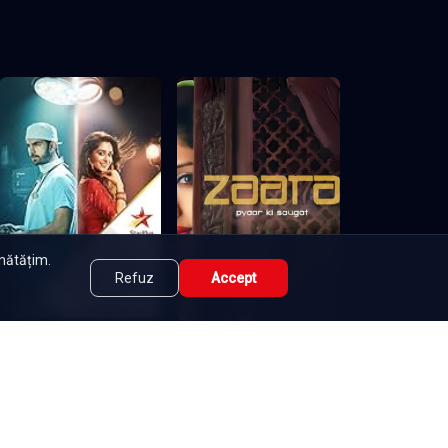
lor, unde mândria se ciocnește cu grija nerostită. În timp ce
dușmanii nevăzuți le testează răbdarea, cei doi trebuie să
adevăr pot suporta. Emoțiile cresc, iar încrederea rămâne
are.
unătățim.
Refuz
Accept
Woh Apna Sa - Intr-o altă
Zaara - pyaar ki saugat
viață