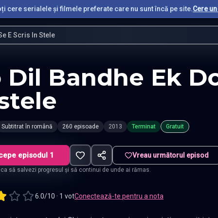
i cere serialele și filmele preferate care nu sunt încă pe site.
Cere un 
e E Scris In Stele
 Dil Bandhe Ek Dor
 stele
Subtitrat în română
260 episoade
2013
Terminat
Gratuit
cepe episodul 1
Vreau următorul episod
t ca să salvezi progresul și să continui de unde ai rămas.
6.0/10 · 1 vot
Conectează-te pentru a nota