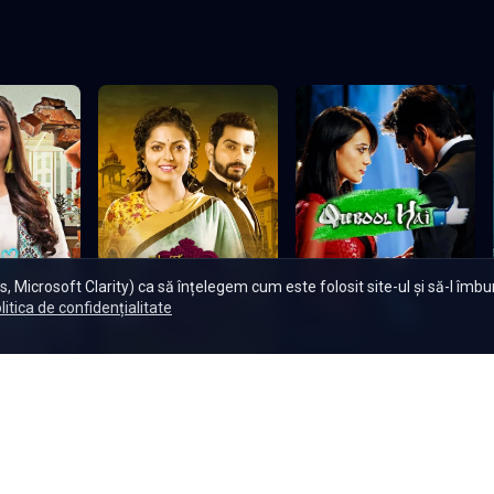
amă de intențiile lui. El continuă să
al relației 
nd să sufere în tăcere decât să-și
familia și 
nimile nu pot rămâne mereu ascunse în
decidă cât 
miza cea m
Încarcă mai multe episoade
, Microsoft Clarity) ca să înțelegem cum este folosit site-ul și să-l îmb
litica de confidențialitate
Qubool Hai
e
Ek Tha Raja Ek Thi Rani