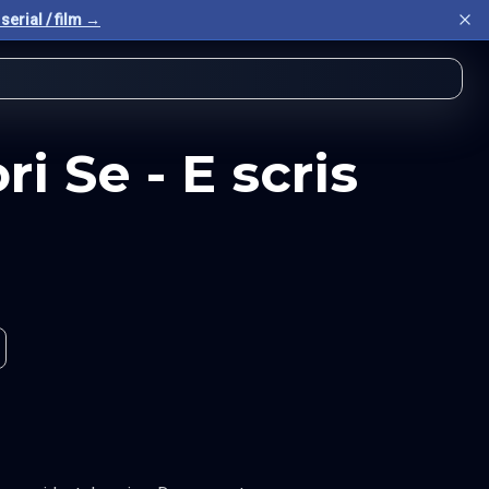
serial / film →
i Se - E scris