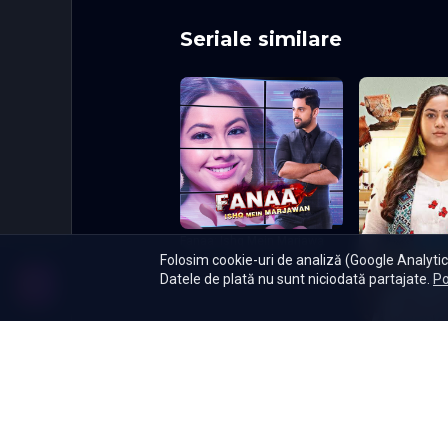
încredere în Raghu sau să se te
acționeze cu discreție, preferâ
Seriale similare
justifice fiecare gest. Însă i
spatele datoriei.
Fanaa: Ishq Mein Marjawa
Folosim cookie-uri de analiză (Google Analytics
Datele de plată nu sunt niciodată partajate.
Po
Meri Bhavya Lif