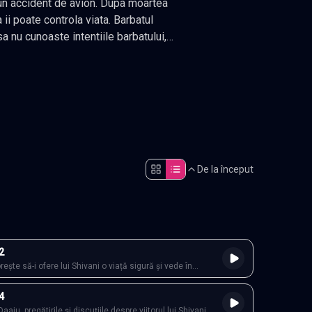
tr-un accident de avion. Dupa moartea
 ii poate controla viata. Barbatul
sa nu cunoaste intentiile barbatului,
ghu il ajuta pe Daaju in toate
ls
.
260 episoade
,
Actualizat constant
.
Shivani se…
De la început
2
rește să-i ofere lui Shivani o viață sigură și vede în
legerea potrivită pentru căsătorie. Shivani încearcă să-și
liniștea, în timp ce Raghu observă mai mult decât spune.
4
e, iubire familială și aparențe, tensiunile încep să crească.
Daaju, pregătirile și discuțiile despre viitorul lui Shivani