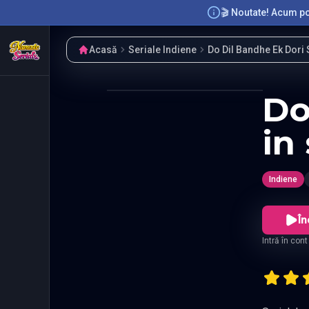
🎬 Noutate! Acum poț
Acasă
Seriale Indiene
Do Dil Bandhe Ek Dori S
Do
in
Indiene
În
Intră în con