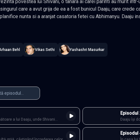
rezinta povestea lui Shivani, o tanara ai carei parinti au murit in
singurul care a avut grija de ea a fost bunicul Daaju, care crede ca
 planifice nunta si a aranjat casatoria fetei cu Abhimanyu. Daaju in
ste sa se casatoreasca cu nepoata sa pentru a mosteni averea. Ra
he Ek Dori Se - E scris in stele
—
Subtitrat în română
,
Namaste Seria
 gospodaresti. Ca sa scape de casatoria cu Abhimanyu, Raghu si 
Arhaan Behl
Vikas Sethi
Yashashri Masurkar
Episodul 
toare a lui Daaju, unde Shivani
Daaju își do
 în grija sufocantă a bunicului ei.
Abhimanyu a
iliei, îi este mereu aproape, discret
ascundă ne
Episodul 
tru viitorul fetei încep să se contureze.
Între datori
ltă grijă, câștigând încrederea celor
În casa lui 