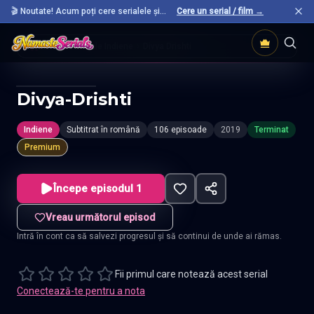
🎬 Noutate! Acum poți cere serialele și
Cere un serial / film →
filmele preferate care nu sunt încă pe site.
Acasă
Seriale Indiene
Divya Drishti
Divya-Drishti
Indiene
Subtitrat în română
106 episoade
2019
Terminat
Premium
Începe episodul 1
Vreau următorul episod
Intră în cont ca să salvezi progresul și să continui de unde ai rămas.
Fii primul care notează acest serial
Conectează-te pentru a nota