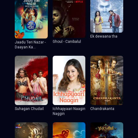
Ek dewaana tha
Ghoul - Canibalul
Jaadu Teri Nazar -
Daayan Ka
Mausam
Suhagan Chudail
Ichhapyaari Naagin
Chandrakanta
Naggin