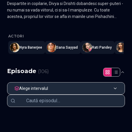
Despartite in copilarie, Divya si Drishti dobandesc super-puteri -
nu numai sa vada viitorul, ci si sa-l manipuleze. Cu toate
acestea, propriul lor viitor se afla in mainile unei Pishachini
foarte rea.
Divya-Drishti
—
Subtitrat în română
,
Namaste Serials
.
106 episoa
ACTORI
Nyra Banerjee
Sana Sayyad
Rati Pandey
San
Episoade
(
106
)
Alege intervalul
Episodul 1
Episodul 2
Episodul 3
Episodul 4
Episodul 5
Episodul 6
Episodul 7
Episodul 8
Episodul 9
Episodul 10
Episodul 11
Episodul 12
Episodul 13
Episodul 14
Episodul 15
Episodul 16