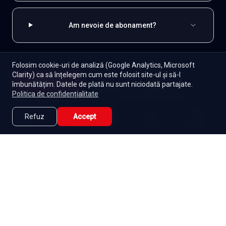
Am nevoie de abonament?
Folosim cookie-uri de analiză (Google Analytics, Microsoft
Clarity) ca să înțelegem cum este folosit site-ul și să-l
EXPLOREAZĂ ȘI
Începe
îmbunătățim. Datele de plată nu sunt niciodată partajate.
Episoade
Lista mea
Politica de confidențialitate
Indiene
Toate serialele
Abonament
Seriale de dramă
Seriale de familie
Telenovele
Refuz
Accept
Caută
Lista Mea
Acasă
Seriale
Filme
Seriale gratuite