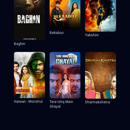
Bekaboo
Yakshini
Baghin
Haiwan - Monstrul
Tere Ishq Mein
Dharmakshetra
Ghayal