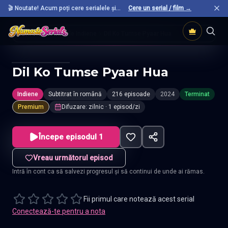
🎬 Noutate! Acum poți cere serialele și
Cere un serial / film →
filmele preferate care nu sunt încă pe site.
Acasă
Seriale Indiene
Dil Ko Tumse Pyaar Hua
Dil Ko Tumse Pyaar Hua
Indiene
Subtitrat în română
216 episoade
2024
Terminat
Premium
Difuzare
:
zilnic
· 1 episod/zi
Începe episodul 1
Vreau următorul episod
Intră în cont ca să salvezi progresul și să continui de unde ai rămas.
Fii primul care notează acest serial
Conectează-te pentru a nota