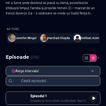
ntr-o lume unde destinul se joacă cu inima, povestea lor
sfidează timpul, familia și propriile temeri. El – marcat de un
trecut dureros. Ea – o visătoare ce crede cu toată ființa în
iubirea pură. Când drumurile lor se întâlnesc, nimic nu mai este
Dil Ko Tumse Pyaar Hua
—
Subtitrat în română
,
Namaste Serials
.
la fel. Vor reuși să își păstreze dragostea printre obstacole,
secrete și sacrificii? 🌹 Un serial emoționant despre iubire,
ACTORI
alegeri și curajul de a lupta pentru ceea ce simți cu adevărat.
Jennifer Winget
Harshad Chopda
Sehban Azim
Episoade
(
216
)
Alege intervalul
Episodul 1
Deepika își duce zilele cu blândețe, deși în
propria casă este privită mereu ca o povară.