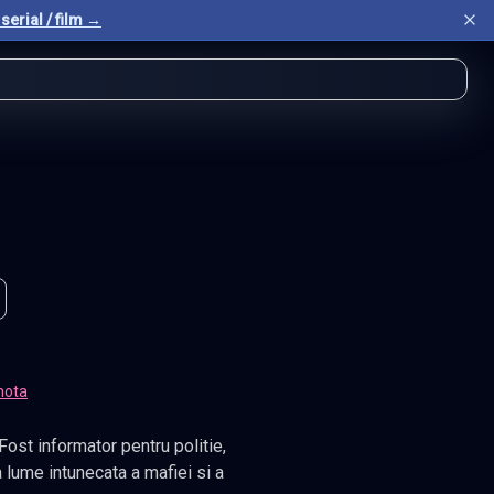
serial / film →
nota
ost informator pentru politie,
a lume intunecata a mafiei si a