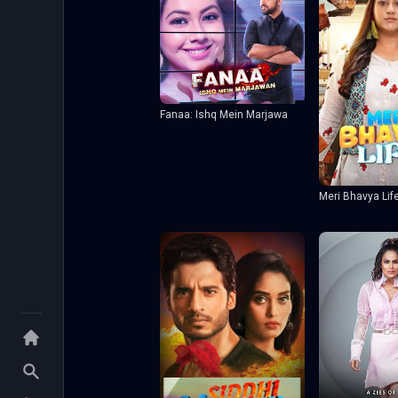
Fanaa: Ishq Mein Marjawa
Meri Bhavya Lif