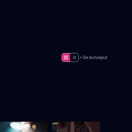
De la început
Episodul 5