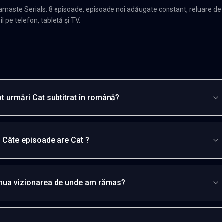
amaste Serials: 8 episoade, episoade noi adăugate constant, reluare de
l pe telefon, tabletă și TV.
t urmări Cat subtitrat în română?
Câte episoade are Cat ?
inua vizionarea de unde am rămas?