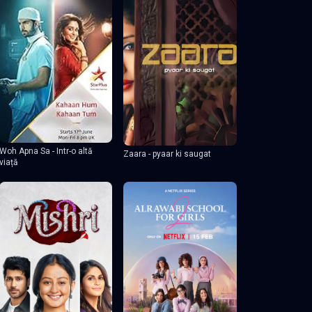
Woh Apna Sa - Intr-o altă
Zaara - pyaar ki saugat
viață