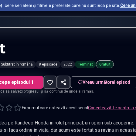
i cere serialele și filmele preferate care nu sunt încă pe site.
Cere un 
t
Subtitrat în română
8 episoade
2022
Terminat
Gratuit
cepe episodul 1
Vreau următorul episod
t ca să salvezi progresul și să continui de unde ai rămas.
Fii primul care notează acest serial
Conectează-te pentru a 
dea pe Randeep Hooda în rolul principal, un spion sub acoperire. F
-si faca ordine in viata, dar acum este fortat sa revina in aceast