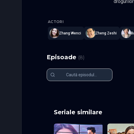
drogurilor
Cat
—
Sub
ACTORI
Zhang Wenci
Zheng Zeshi
B
Episoade
(
8
)
Episodul 1
Episodul 2
Episodul 6
Episodul 7
Seriale similare