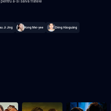
 pentru a-si salva fratele
titrat în română
,
Namaste Serials
.
8 episoade
,
Actualizat constant
.
au Ji Jing
Kong Mei-yee
Dèng Hàoguāng
Episodul 3
Episodul 4
Episodul 8 final