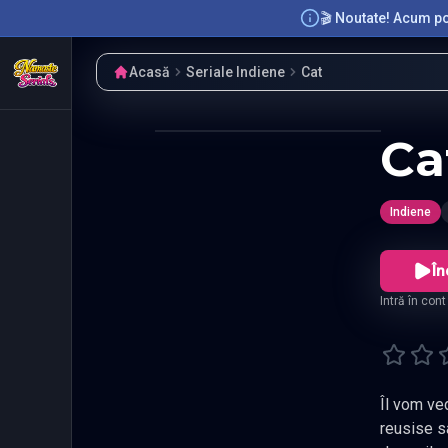
🎬 Noutate! Acum poț
Acasă
Seriale Indiene
Cat
Ca
Indiene
În
Intră în con
Îl vom ve
reusise sa