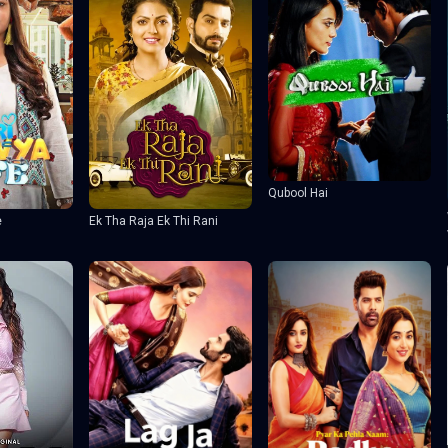
Qubool Hai
e
Ek Tha Raja Ek Thi Rani