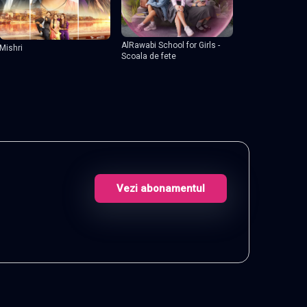
AlRawabi School for Girls -
Mishri
Scoala de fete
Vezi abonamentul