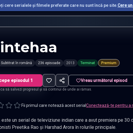
i cere serialele și filmele preferate care nu sunt încă pe site.
Cere un 
intehaa
Subtitrat în română
236 episoade
2013
Terminat
Premium
cepe episodul 1
Vreau următorul episod
t ca să salvezi progresul și să continui de unde ai rămas.
Fii primul care notează acest serial
Conectează-te pentru a 
 este un serial de televiziune indian care a avut premiera pe 30
nisti Preetika Rao și Harshad Arora în rolurile principale.