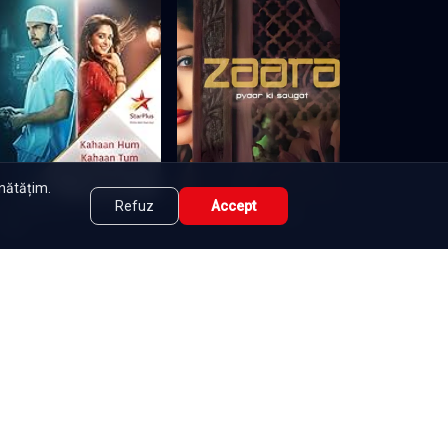
unătățim.
Refuz
Accept
Woh Apna Sa - Intr-o altă
Zaara - pyaar ki saugat
viață