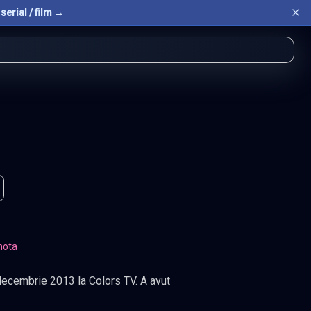
serial / film →
nota
 decembrie 2013 la Colors TV. A avut