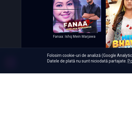
Fanaa: Ishq Mein Marjawa
Folosim cookie-uri de analiză (Google Analytics
Datele de plată nu sunt niciodată partajate.
Po
Meri Bhavya Lif