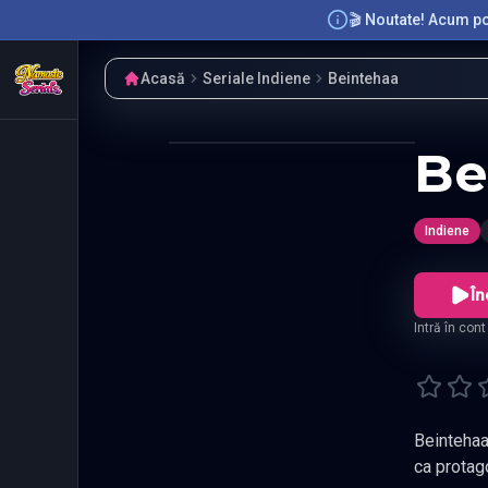
🎬 Noutate! Acum poț
Acasă
Seriale Indiene
Beintehaa
Be
Indiene
În
Intră în con
Beintehaa
ca protago