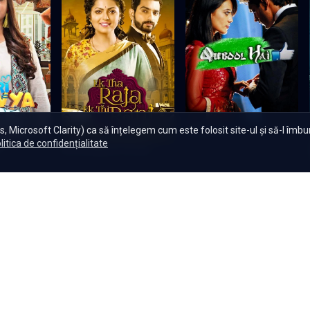
, Microsoft Clarity) ca să înțelegem cum este folosit site-ul și să-l îmb
Qubool Hai
litica de confidențialitate
e
Ek Tha Raja Ek Thi Rani