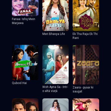
Fanaa: Ishq Mein
Marjawa
Meri Bhavya Life
Ek Tha Raja Ek Thi
Rani
Qubool Hai
Woh Apna Sa - Intr-
Zaara - pyaar ki
o altă viață
saugat