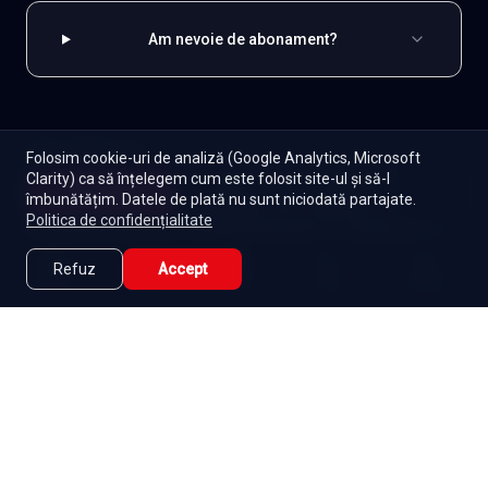
Am nevoie de abonament?
EXPLOREAZĂ ȘI
Folosim cookie-uri de analiză (Google Analytics, Microsoft
Clarity) ca să înțelegem cum este folosit site-ul și să-l
Indiene
Toate serialele
Abonament
Începe
îmbunătățim. Datele de plată nu sunt niciodată partajate.
Episoade
Lista mea
Politica de confidențialitate
Seriale de dramă
Seriale de familie
Telenovele
Seriale gratuite
Refuz
Accept
Caută
Lista Mea
Acasă
Seriale
Filme