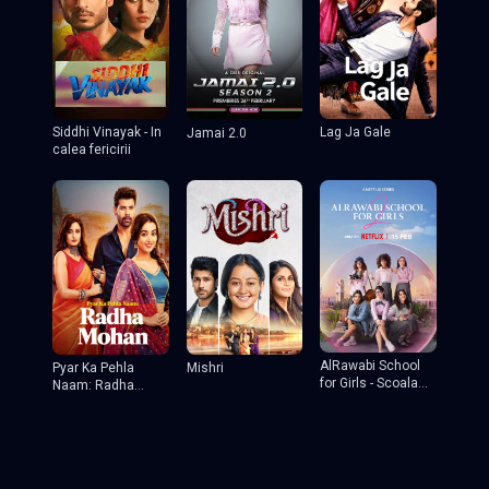
Lag Ja Gale
Siddhi Vinayak - In
Jamai 2.0
calea fericirii
AlRawabi School
Pyar Ka Pehla
Mishri
for Girls - Scoala
Naam: Radha
de fete
Mohan