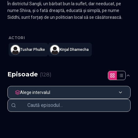
În districtul Sangli, un bărbat bun la suflet, dar needucat, pe
nume Shiva, și o fată dreaptă, educată și simplă, pe nume
Siddhi, sunt forțați de un politician local să se căsătorească.
Bawara Dil
—
Subtitrat în română
,
Namaste Serials
.
128 episoade
ACTORI
Tushar Phulke
Kinjal Dhamecha
Episoade
(
128
)
Alege intervalul
Episodul 1
Episodul 2
Episodul 3
Episodul 4
Episodul 5
Episodul 6
Episodul 7
Episodul 8
Episodul 9
Episodul 10
Episodul 11
Episodul 12
Episodul 13
Episodul 14
Episodul 15
Episodul 16