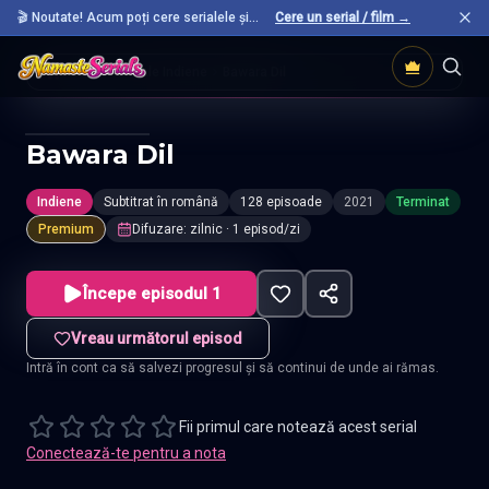
🎬 Noutate! Acum poți cere serialele și
Cere un serial / film →
filmele preferate care nu sunt încă pe site.
Acasă
Seriale Indiene
Bawara Dil
Bawara Dil
Indiene
Subtitrat în română
128 episoade
2021
Terminat
Premium
Difuzare
:
zilnic
· 1 episod/zi
Începe episodul 1
Vreau următorul episod
Intră în cont ca să salvezi progresul și să continui de unde ai rămas.
Fii primul care notează acest serial
Conectează-te pentru a nota