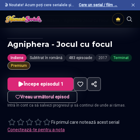
🎬 Noutate! Acum poți cere serialele și
Cere un serial / film →
filmele preferate care nu sunt încă pe site.
Acasă
Seriale Indiene
Agniphera Jocul Cu Focul
Agniphera - Jocul cu focul
Indiene
Subtitrat în română
483 episoade
2017
Terminat
Premium
Începe episodul 1
Vreau următorul episod
Intră în cont ca să salvezi progresul și să continui de unde ai rămas.
Fii primul care notează acest serial
Conectează-te pentru a nota