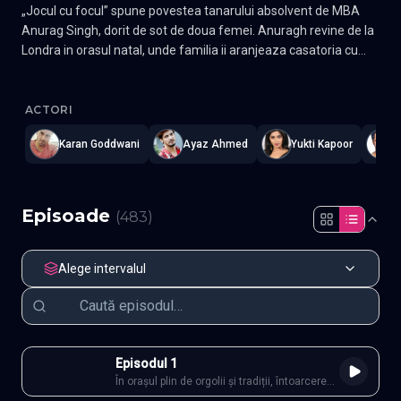
„Jocul cu focul” spune povestea tanarului absolvent de MBA
Anurag Singh, dorit de sot de doua femei. Anuragh revine de la
Londra in orasul natal, unde familia ii aranjeaza casatoria cu
inocenta Shrishti, studenta la Drept, dar mama lui il vrea
Agniphera - Jocul cu focul
—
Subtitrat în română
,
Namaste Seria
casatorit cu bogata si rasfatata Ragini. Chiar daca el decide sa
se insoare cu tanara studenta, in ziua nuntii se intampla un
ACTORI
eveniment neprevazut, care le schimba tuturor destinul. La un
Karan Goddwani
Ayaz Ahmed
Yukti Kapoor
A
moment dat, actiunea sufera un salt in timp de 20 de ani,
urmarind destinele celor doua fiice ale protagonistilor.
Episoade
(
483
)
Alege intervalul
Episodul 1
În orașul plin de orgolii și tradiții, întoarcerea
lui Anurag Singh de la Londra aprinde