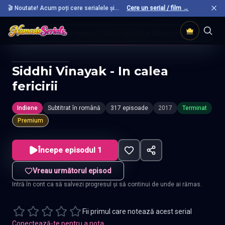
🎬 Noutate! Acum poți cere serialele și
Cere un serial / film →
filmele preferate care nu sunt încă pe site.
Acasă
Seriale Indiene
Siddhi Vinayak In Calea Fericirii
Siddhi Vinayak - In calea
fericirii
Indiene
Subtitrat în română
317 episoade
2017
Terminat
Premium
Începe episodul 1
Vreau următorul episod
Intră în cont ca să salvezi progresul și să continui de unde ai rămas.
Fii primul care notează acest serial
Conectează-te pentru a nota